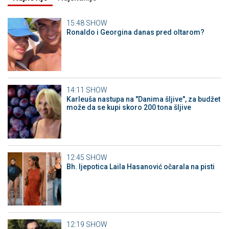
15:48
SHOW
Ronaldo i Georgina danas pred oltarom?
14:11
SHOW
Karleuša nastupa na "Danima šljive", za budžet
može da se kupi skoro 200 tona šljive
12:45
SHOW
Bh. ljepotica Laila Hasanović očarala na pisti
12:19
SHOW