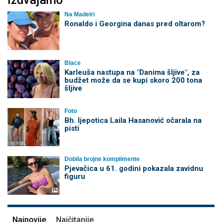
Izdvajamo
Na Madeiri
Ronaldo i Georgina danas pred oltarom?
Blace
Karleuša nastupa na "Danima šljive", za
budžet može da se kupi skoro 200 tona
šljive
Foto
Bh. ljepotica Laila Hasanović očarala na
pisti
Dobila brojne komplimente
Pjevačica u 61. godini pokazala zavidnu
figuru
Najnovije
Najčitanije