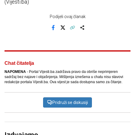
(Vijesti.ba)
Podijeli ovaj članak
Facebook
X
Kopiraj link
Više
Chat čitatelja
NAPOMENA
- Portal Vijesti.ba zadržava pravo da obriše neprimjeren
sadržaj bez najave i objašnjenja. Mišljenja iznešena u chatu nisu stavovi
redakcije portala Vijesti.ba. Ova vijest je sada dostupna samo za čitanje.
Pridruži se diskusiji