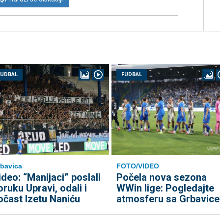
FUDBAL
FUDBAL
bavica
FOTO/VIDEO
ideo: “Manijaci” poslali
Počela nova sezona
oruku Upravi, odali i
WWin lige: Pogledajte
očast Izetu Naniću
atmosferu sa Grbavice