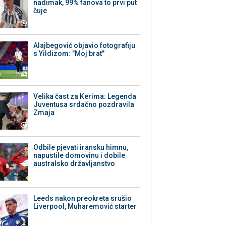
nadimak, 99% fanova to prvi put
čuje
Alajbegović objavio fotografiju
s Yildizom: "Moj brat"
Velika čast za Kerima: Legenda
Juventusa srdačno pozdravila
Zmaja
Odbile pjevati iransku himnu,
napustile domovinu i dobile
australsko državljanstvo
Leeds nakon preokreta srušio
Liverpool, Muharemović starter