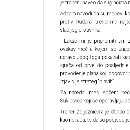
je trener i naveo da s igračima m
Adžem navodi da su mečevi koje
protiv Rudara, trenerima najt
slabijeg protivnika.
- Lakše mi je pripremiti tim 
ovakav meč u kojem se unapr
upravo zbog toga pokazati kar
igrača od prve do posljednje 
provođenje plana koji dogovorim
izjavio je strateg "plavih".
Za naredni meč Adžem neće 
Šukilovića koji se oporavljaju o
Trener Željezničara je dodao da
kao nekada, te da su pobjede je