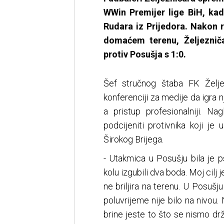
WWin Premijer lige BiH, kad
Rudara iz Prijedora. Nakon 
domaćem terenu, Željeznič
protiv Posušja s 1:0.
Šef stručnog štaba FK Želj
konferenciji za medije da igra 
a pristup profesionalniji. Na
podcijeniti protivnika koji j
Širokog Brijega.
- Utakmica u Posušju bila je 
kolu izgubili dva boda. Moj cilj j
ne briljira na terenu. U Posuš
poluvrijeme nije bilo na nivou.
brine jeste to što se nismo drž