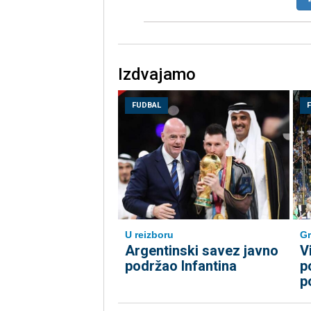
Izdvajamo
FUDBAL
U reizboru
Gr
Argentinski savez javno
V
podržao Infantina
p
p