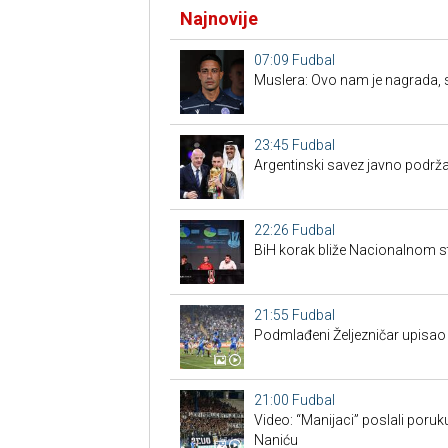
Najnovije
07:09
Fudbal
Muslera: Ovo nam je nagrada, sl
23:45
Fudbal
Argentinski savez javno podrža
22:26
Fudbal
BiH korak bliže Nacionalnom s
21:55
Fudbal
Podmlađeni Željezničar upisao 
21:00
Fudbal
Video: “Manijaci” poslali poruku
Naniću