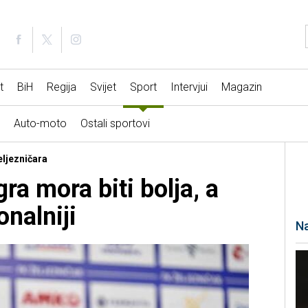
t
BiH
Regija
Svijet
Sport
Intervjui
Magazin
Auto-moto
Ostali sportovi
eljezničara
a mora biti bolja, a
onalniji
Na