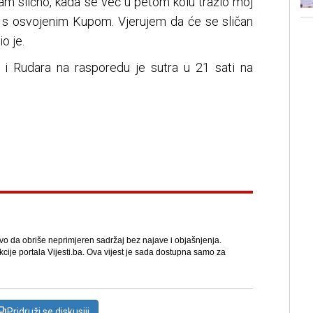
am slično, kada se već u petom kolu tražio moj
i s osvojenim Kupom. Vjerujem da će se sličan
o je.
 i Rudara na rasporedu je sutra u 21 sati na
avo da obriše neprimjeren sadržaj bez najave i objašnjenja.
kcije portala Vijesti.ba. Ova vijest je sada dostupna samo za
Pridruži se diskusiji