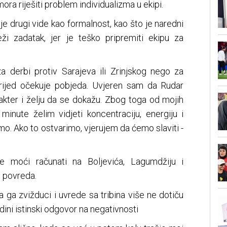
ora riješiti problem individualizma u ekipi.
 drugi vide kao formalnost, kao što je naredni
eži zadatak, jer je teško pripremiti ekipu za
za derbi protiv Sarajeva ili Zrinjskog nego za
ijed očekuje pobjeda. Uvjeren sam da Rudar
akter i želju da se dokažu. Zbog toga od mojih
minute želim vidjeti koncentraciju, energiju i
o. Ako to ostvarimo, vjerujem da ćemo slaviti -
moći računati na Boljevića, Lagumdžiju i
d povreda.
 ga zvižduci i uvrede sa tribina više ne dotiču
dini istinski odgovor na negativnosti