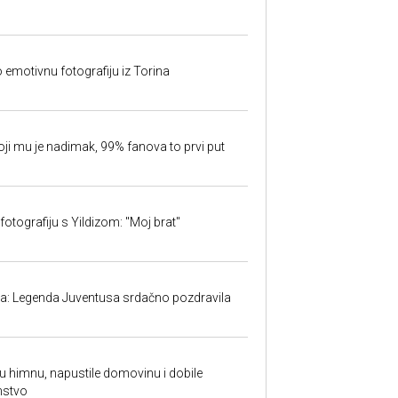
o emotivnu fotografiju iz Torina
oji mu je nadimak, 99% fanova to prvi put
fotografiju s Yildizom: "Moj brat"
ma: Legenda Juventusa srdačno pozdravila
ku himnu, napustile domovinu i dobile
nstvo