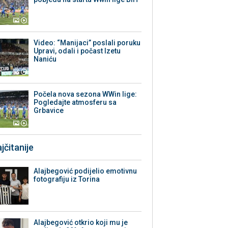
Video: “Manijaci” poslali poruku
Upravi, odali i počast Izetu
Naniću
Počela nova sezona WWin lige:
Pogledajte atmosferu sa
Grbavice
jčitanije
Alajbegović podijelio emotivnu
fotografiju iz Torina
Alajbegović otkrio koji mu je