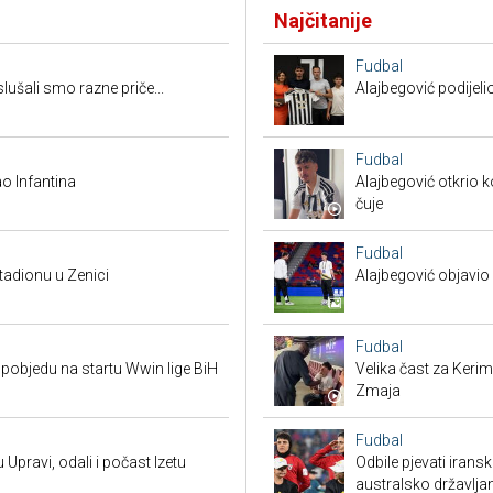
Najčitanije
Fudbal
ušali smo razne priče...
Alajbegović podijeli
Fudbal
o Infantina
Alajbegović otkrio k
čuje
Fudbal
tadionu u Zenici
Alajbegović objavio 
Fudbal
pobjedu na startu Wwin lige BiH
Velika čast za Keri
Zmaja
Fudbal
 Upravi, odali i počast Izetu
Odbile pjevati irans
australsko državlja