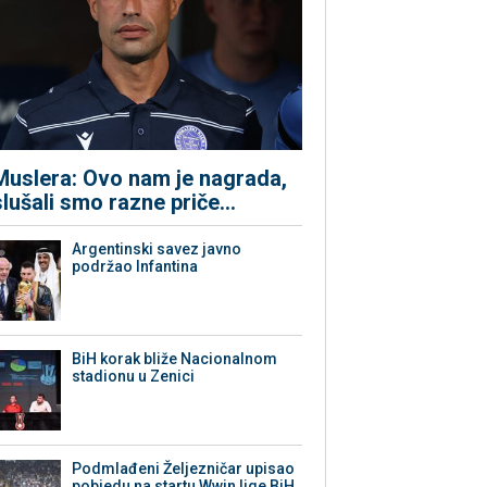
Muslera: Ovo nam je nagrada,
slušali smo razne priče...
Argentinski savez javno
podržao Infantina
BiH korak bliže Nacionalnom
stadionu u Zenici
Podmlađeni Željezničar upisao
pobjedu na startu Wwin lige BiH