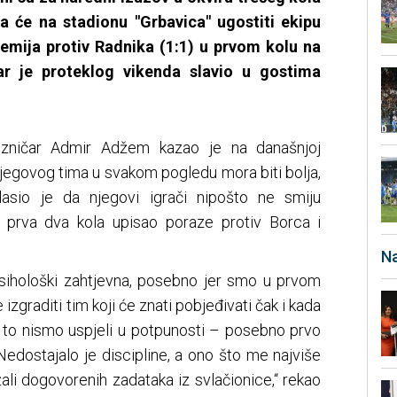
a će na stadionu "Grbavica" ugostiti ekipu
remija protiv Radnika (1:1) u prvom kolu na
ar je proteklog vikenda slavio u gostima
ezničar Admir Adžem kazao je na današnjoj
njegovog tima u svakom pogledu mora biti bolja,
glasio je da njegovi igrači nipošto ne smiju
e u prva dva kola upisao poraze protiv Borca i
Na
psihološki zahtjevna, posebno jer smo u prvom
e izgraditi tim koji će znati pobjeđivati čak i kada
ju to nismo uspjeli u potpunosti – posebno prvo
 Nedostajalo je discipline, a ono što me najviše
ali dogovorenih zadataka iz svlačionice,“ rekao