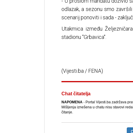
- U prošlom mandatu doživio s
odlazak, a sezonu smo završil
scenarij ponoviti i sada - zaključi
Utakmica između Željezničara
stadionu "Grbavica".
(Vijesti.ba / FENA)
Chat čitatelja
NAPOMENA
- Portal Vijesti.ba zadržava pr
Mišljenja iznešena u chatu nisu stavovi reda
čitanje.