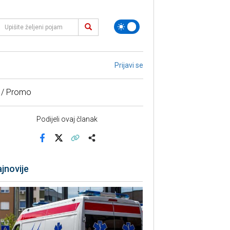
Prijavi se
 / Promo
Podijeli ovaj članak
Facebook
X
Kopiraj link
Više
jnovije