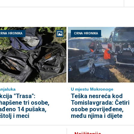
CRNA HRONIKA
CRNA HRONIKA
njaluka
U mjestu Mokronoge
kcija "Trasa":
Teška nesreća kod
hapšene tri osobe,
Tomislavgrada: Četiri
ađeno 14 pušaka,
osobe povrijeđene,
ištolj i meci
među njima i dijete