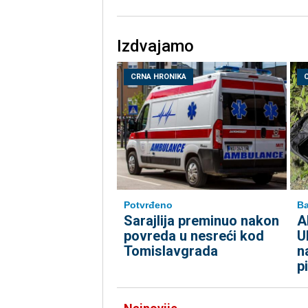
Izdvajamo
CRNA HRONIKA
Potvrđeno
Ba
Sarajlija preminuo nakon
A
povreda u nesreći kod
U
Tomislavgrada
n
p