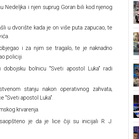
su Nedeljka i njen suprug Goran bili kod njenog
šli u dvorište kada je on više puta zapucao, te
ića.
objegao i za njim se tragalo, te je naknadno
 policiji.
 dobojsku bolnicu "Sveti apostol Luka" radi
stvenom stanju nakon operativnog zahvata,
e "Sveti apostol Luka".
mskog krvarenja.
saopšteno je da je lice čiji su inicijali R. J.