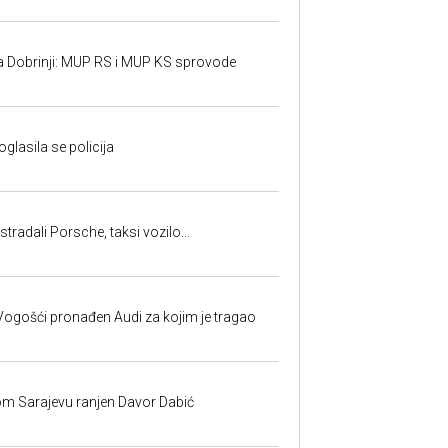
a Dobrinji: MUP RS i MUP KS sprovode
oglasila se policija
tradali Porsche, taksi vozilo...
ogošći pronađen Audi za kojim je tragao
om Sarajevu ranjen Davor Dabić