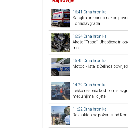
Najnovije
16:41
Crna hronika
Sarajlija preminuo nakon povre
Tomislavgrada
16:34
Crna hronika
Akcija "Trasa": Uhapšene tri os
meci
15:45
Crna hronika
Motociklista iz Čelinca povrije
14:29
Crna hronika
Teška nesreća kod Tomislavgrad
među njima i dijete
11:22
Crna hronika
Razbuktao se požar iznad Konji