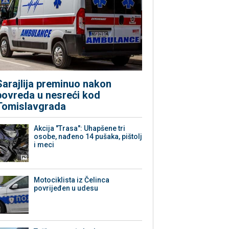
Sarajlija preminuo nakon
povreda u nesreći kod
Tomislavgrada
Akcija "Trasa": Uhapšene tri
osobe, nađeno 14 pušaka, pištolj
i meci
Motociklista iz Čelinca
povrijeđen u udesu