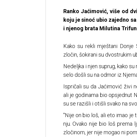
Ranko Jaćimović, više od dv
koju je sinoć ubio zajedno s
i njenog brata Milutina Trifun
Kako su rekli mještani Donje 
zločin, šokirani su dvostrukim 
Nedeljka i njen suprug, kako su r
selo došli su na odmor iz Njema
Ispričali su da Jaćimović živi 
ali je godinama bio opsjednut N
su se razišli i otišli svako na svo
"Nije on bio loš, ali eto imao 
nju. Ovako nije bio loš prema l
zločinom, jer nije mogao ni pomi