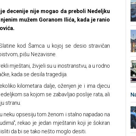
ije decenije nije mogao da preboli Nedeljku
a njenim mužem Goranom Ilića, kada je ranio
ovića.
Slatine kod Šamca u kojoj se desio stravičan
ubistvom, pišu Nezavisne.
ekli mještani, živjeli su u inostranstvu, a u rodno
čke, kada se desila tragedija.
nekoliko kilometara dalje, oženjen je i ima djecu
edeljkom sa kojom se zabavljao poslije rata, ali
Na
ju stranu.
je tu neku opsesiju tom ženom i stalno napadao na
judima", rekao je jedan mještanin koji je šokiran
sliti da bi se tako nešto moglo desiti.