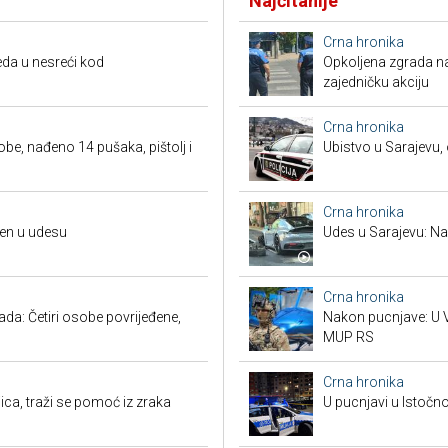
Najčitanije
Crna hronika
da u nesreći kod
Opkoljena zgrada n
zajedničku akciju
Crna hronika
obe, nađeno 14 pušaka, pištolj i
Ubistvo u Sarajevu, 
Crna hronika
đen u udesu
Udes u Sarajevu: Nas
Crna hronika
a: Četiri osobe povrijeđene,
Nakon pucnjave: U V
MUP RS
Crna hronika
ca, traži se pomoć iz zraka
U pucnjavi u Istočn