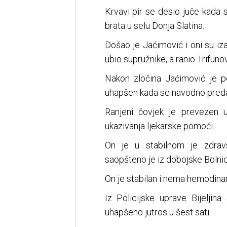
Krvavi pir se desio juče kada 
brata u selu Donja Slatina.
Došao je Jaćimović i oni su iza
ubio supružnike, a ranio Trifunov
Nakon zločina Jaćimović je p
uhapšen kada se navodno predao
Ranjeni čovjek je prevezen u
ukazivanja ljekarske pomoći.
On je u stabilnom je zdrav
saopšteno je iz dobojske Bolnic
On je stabilan i nema hemodina
Iz Policijske uprave Bijeljina 
uhapšeno jutros u šest sati.