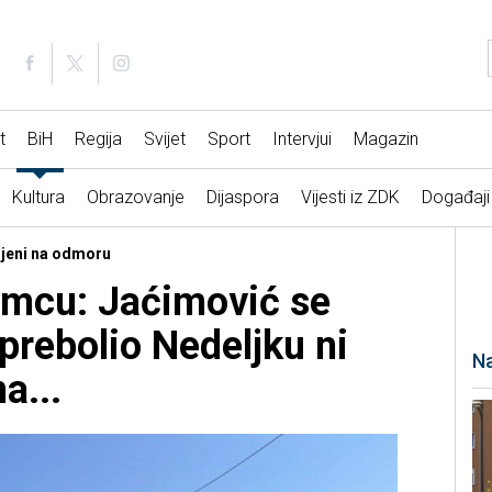
t
BiH
Regija
Svijet
Sport
Intervjui
Magazin
Kultura
Obrazovanje
Dijaspora
Vijesti iz ZDK
Događaji
ijeni na odmoru
amcu: Jaćimović se
 prebolio Nedeljku ni
Na
a...