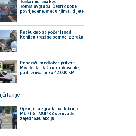
Teška nesreća kod
Tomislavgrada: Četiri osobe
povrijeđene, među njima i dijete
Razbuktao se požar iznad
Konjica, traži se pomoć iz zraka
Popoviću predložen pritvor:
Mislile da ulažu u kriptovalute,
pa ih prevario za 42.000 KM
jčitanije
Opkoljena zgrada na Dobrinji:
MUP RS i MUP KS sprovode
zajedničku akciju