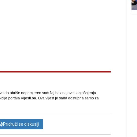
avo da obriše neprimjeren sadržaj bez najave i objašnjenja.
kcije portala Vijesti.ba. Ova vijest je sada dostupna samo za
Pridruži se diskusiji