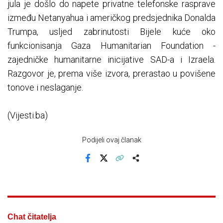
jula je došlo do napete privatne telefonske rasprave
između Netanyahua i američkog predsjednika Donalda
Trumpa, usljed zabrinutosti Bijele kuće oko
funkcionisanja Gaza Humanitarian Foundation -
zajedničke humanitarne inicijative SAD-a i Izraela.
Razgovor je, prema više izvora, prerastao u povišene
tonove i neslaganje.
(Vijesti.ba)
Podijeli ovaj članak
Facebook
X
Kopiraj link
Više
Chat čitatelja