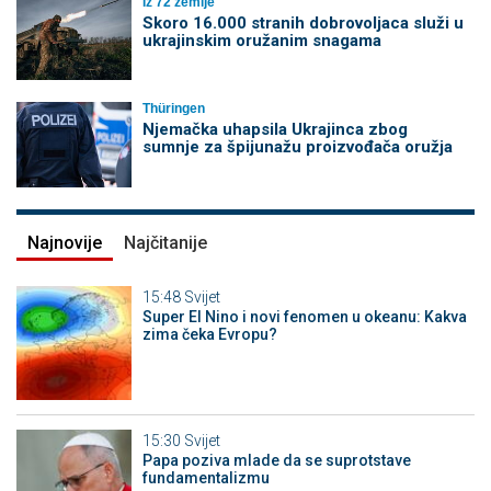
Iz 72 zemlje
Skoro 16.000 stranih dobrovoljaca služi u
ukrajinskim oružanim snagama
Thüringen
Njemačka uhapsila Ukrajinca zbog
sumnje za špijunažu proizvođača oružja
Najnovije
Najčitanije
15:48
Svijet
Super El Nino i novi fenomen u okeanu: Kakva
zima čeka Evropu?
15:30
Svijet
Papa poziva mlade da se suprotstave
fundamentalizmu