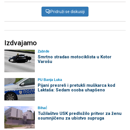
Pridruži se diskusiji
Izdvajamo
Zabrđe
Smrtno stradao motociklista u Kotor
Varošu
PU Banja Luka
Pijani presreli i pretukli muškarca kod
Laktaša: Sedam osoba uhapšeno
Bihać
Tužilaštvo USK predložilo pritvor za ženu
osumnjičenu za ubistvo supruga