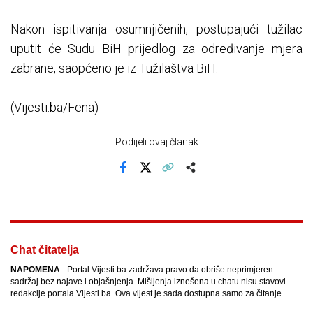
Nakon ispitivanja osumnjičenih, postupajući tužilac
uputit će Sudu BiH prijedlog za određivanje mjera
zabrane, saopćeno je iz Tužilaštva BiH.
(Vijesti.ba/Fena)
Podijeli ovaj članak
Facebook
X
Kopiraj link
Više
Chat čitatelja
NAPOMENA
- Portal Vijesti.ba zadržava pravo da obriše neprimjeren
sadržaj bez najave i objašnjenja. Mišljenja iznešena u chatu nisu stavovi
redakcije portala Vijesti.ba. Ova vijest je sada dostupna samo za čitanje.