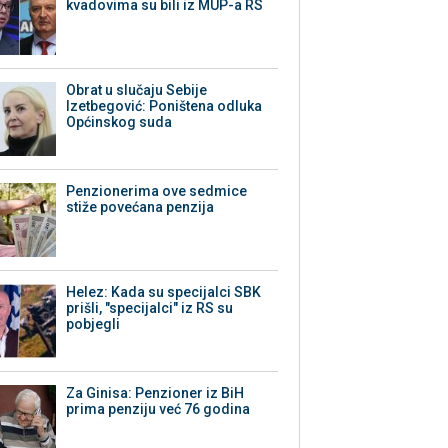
kvadovima su bili iz MUP-a RS
Obrat u slučaju Sebije
Izetbegović: Poništena odluka
Općinskog suda
Penzionerima ove sedmice
stiže povećana penzija
Helez: Kada su specijalci SBK
prišli, "specijalci" iz RS su
pobjegli
Za Ginisa: Penzioner iz BiH
prima penziju već 76 godina