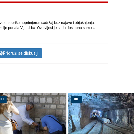
avo da obriše neprimjeren sadržaj bez najave i objašnjenja.
kcije portala Vijesti.ba. Ova vijest je sada dostupna samo za
Pridruži se diskusiji
IH
BIH