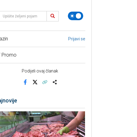
azin
Prijavi se
/ Promo
Podijeli ovaj članak
Facebook
X
Kopiraj link
Više
jnovije