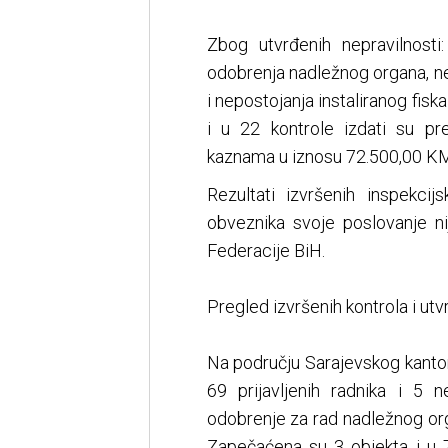
Zbog utvrđenih nepravilnosti:
odobrenja nadležnog organa, n
i nepostojanja instaliranog fis
i u 22 kontrole izdati su pr
kaznama u iznosu 72.500,00 K
Rezultati izvršenih inspekci
obveznika svoje poslovanje n
Federacije BiH.
Pregled izvršenih kontrola i ut
Na području Sarajevskog kanton
69 prijavljenih radnika i 5 n
odobrenje za rad nadležnog orga
Zapečaćena su 3 objekta i u 7