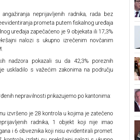
 angažiranja neprijavljenih radnika, rada bez
eevidentiranja prometa putem fiskalnog uređaja
kalnog uređaja zapečaćeno je 9 objekata ili 17,3%
ekršajni nalozi s ukupno izrečenim novčanim
M.
jskih nadzora pokazali su da 42,3% poreznih
ije uskladilo s važećim zakonima na području
vrđenih nepravilnosti prikazujemo po kantonima:
u izvršeno je 28 kontrola u kojima je zatečeno
eprijavljenih radnika, 1 objekt koji nije imao
na i 6 obveznika koji nisu evidentirali promet.
 kontrola izdati su prekršajni nalozi s ukupno