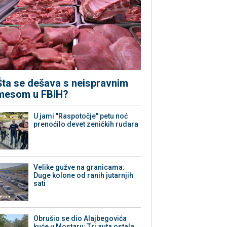
Šta se dešava s neispravnim
mesom u FBiH?
U jami "Raspotočje" petu noć
prenoćilo devet zeničkih rudara
Velike gužve na granicama:
Duge kolone od ranih jutarnjih
sati
Obrušio se dio Alajbegovića
kuće u Mostaru: Tri auta ostala