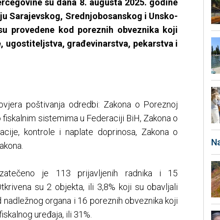
ercegovine su dana 8. augusta 2025. godine
učju Sarajevskog, Srednjobosanskog i Unsko-
su provedene kod poreznih obveznika koji
e, ugostiteljstva, građevinarstva, pekarstva i
ovjera poštivanja odredbi: Zakona o Poreznoj
 fiskalnim sistemima u Federaciji BiH, Zakona o
cije, kontrole i naplate doprinosa, Zakona o
Na
akona.
zatečeno je 113 prijavljenih radnika i 15
Otkrivena su 2 objekta, ili 3,8% koji su obavljali
d nadležnog organa i 16 poreznih obveznika koji
iskalnog uređaja, ili 31%.