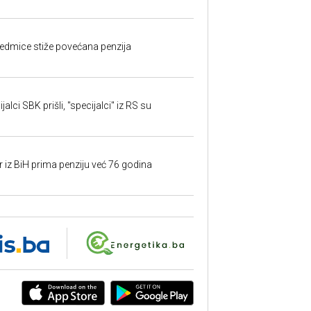
edmice stiže povećana penzija
alci SBK prišli, "specijalci" iz RS su
r iz BiH prima penziju već 76 godina