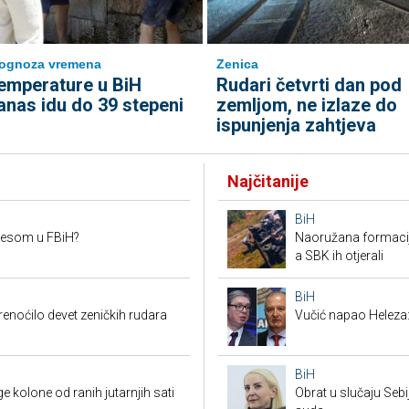
ognoza vremena
Zenica
emperature u BiH
Rudari četvrti dan pod
anas idu do 39 stepeni
zemljom, ne izlaze do
ispunjenja zahtjeva
Najčitanije
BiH
mesom u FBiH?
Naoružana formacija
a SBK ih otjerali
BiH
renoćilo devet zeničkih rudara
Vučić napao Heleza:
BiH
 kolone od ranih jutarnjih sati
Obrat u slučaju Seb