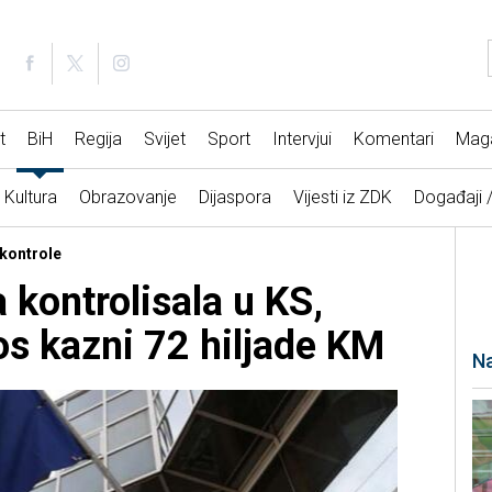
t
BiH
Regija
Svijet
Sport
Intervjui
Komentari
Mag
Kultura
Obrazovanje
Dijaspora
Vijesti iz ZDK
Događaji 
 kontrole
 kontrolisala u KS,
os kazni 72 hiljade KM
Na