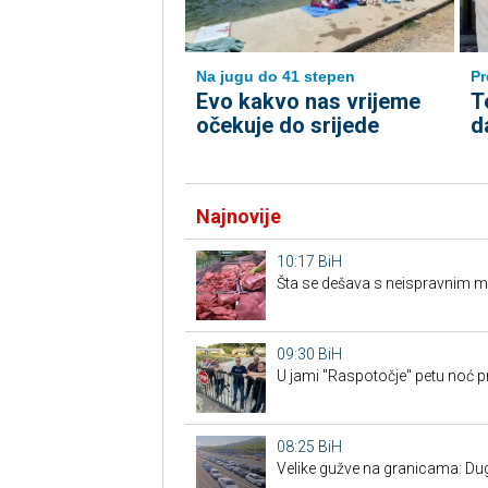
Na jugu do 41 stepen
Pr
Evo kakvo nas vrijeme
T
očekuje do srijede
d
Najnovije
10:17
BiH
Šta se dešava s neispravnim 
09:30
BiH
U jami "Raspotočje" petu noć p
08:25
BiH
Velike gužve na granicama: Duge