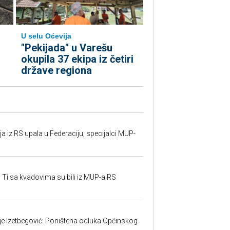
U selu Oćevija
"Pekijada" u Varešu
okupila 37 ekipa iz četiri
države regiona
 iz RS upala u Federaciju, specijalci MUP-
 Ti sa kvadovima su bili iz MUP-a RS
ije Izetbegović: Poništena odluka Općinskog