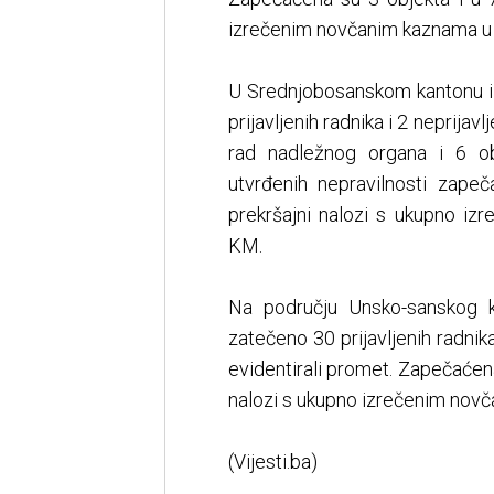
izrečenim novčanim kaznama u 
U Srednjobosanskom kantonu iz
prijavljenih radnika i 2 neprijav
rad nadležnog organa i 6 ob
utvrđenih nepravilnosti zape
prekršajni nalozi s ukupno i
KM.
Na području Unsko-sanskog k
zatečeno 30 prijavljenih radnika
evidentirali promet. Zapečaćena
nalozi s ukupno izrečenim nov
(Vijesti.ba)