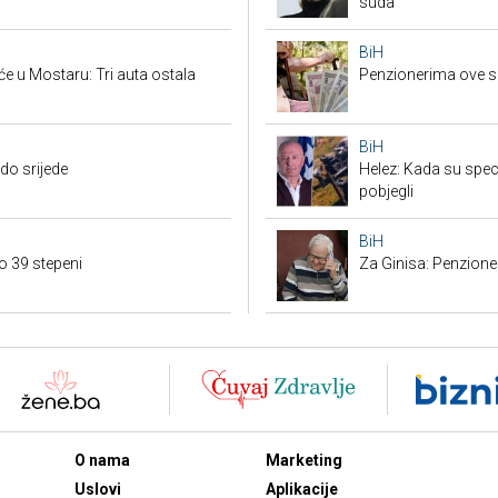
suda
BiH
e u Mostaru: Tri auta ostala
Penzionerima ove s
BiH
do srijede
Helez: Kada su specij
pobjegli
BiH
o 39 stepeni
Za Ginisa: Penzione
O nama
Marketing
Uslovi
Aplikacije