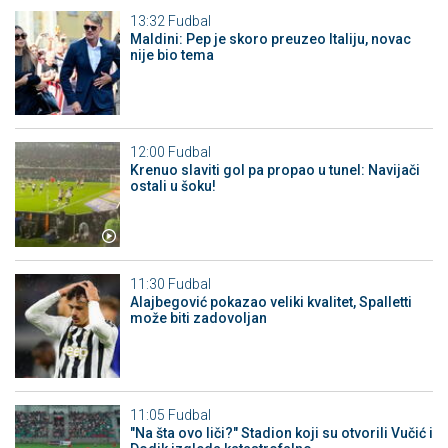
13:32
Fudbal
Maldini: Pep je skoro preuzeo Italiju, novac
nije bio tema
12:00
Fudbal
Krenuo slaviti gol pa propao u tunel: Navijači
ostali u šoku!
11:30
Fudbal
Alajbegović pokazao veliki kvalitet, Spalletti
može biti zadovoljan
11:05
Fudbal
"Na šta ovo liči?" Stadion koji su otvorili Vučić i