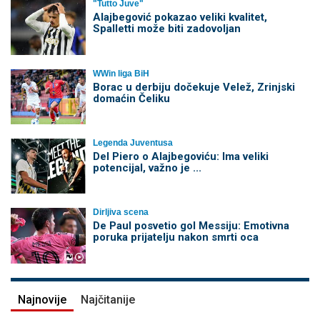
"Tutto Juve"
Alajbegović pokazao veliki kvalitet,
Spalletti može biti zadovoljan
WWin liga BiH
Borac u derbiju dočekuje Velež, Zrinjski
domaćin Čeliku
Legenda Juventusa
Del Piero o Alajbegoviću: Ima veliki
potencijal, važno je ...
Dirljiva scena
De Paul posvetio gol Messiju: Emotivna
poruka prijatelju nakon smrti oca
Najnovije
Najčitanije