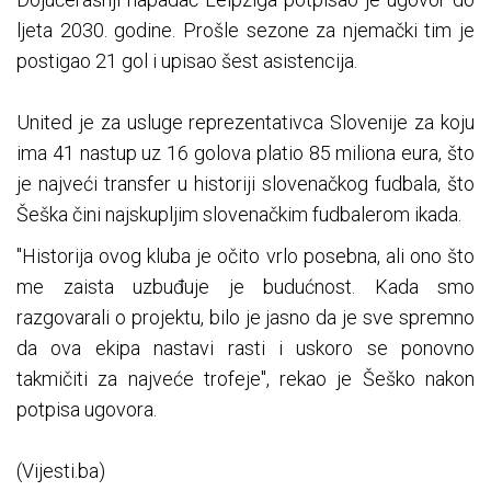
ljeta 2030. godine. Prošle sezone za njemački tim je
postigao 21 gol i upisao šest asistencija.
United je za usluge reprezentativca Slovenije za koju
ima 41 nastup uz 16 golova platio 85 miliona eura, što
je najveći transfer u historiji slovenačkog fudbala, što
Šeška čini najskupljim slovenačkim fudbalerom ikada.
"Historija ovog kluba je očito vrlo posebna, ali ono što
me zaista uzbuđuje je budućnost. Kada smo
razgovarali o projektu, bilo je jasno da je sve spremno
da ova ekipa nastavi rasti i uskoro se ponovno
takmičiti za najveće trofeje", rekao je Šeško nakon
potpisa ugovora.
(Vijesti.ba)