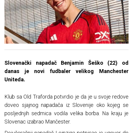
Slovenački napadač Benjamin Šeško (22) od
danas je novi fudbaler velikog Manchester
Uniteda.
Klub sa Old Traforda potvrdio je da je u svoje redove
doveo sjajnog napadača iz Slovenije oko kojeg se
posljednjih sedmica vodila velika borba. Na kraju je
Slovenac izabrao Mančester.
Dojučerašnji napadač Leipziga potpisao je ugovor do