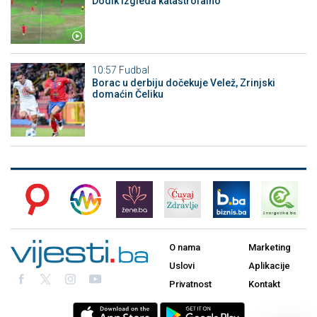
Dodik izgleda katastrofalno
10:57
Fudbal
Borac u derbiju dočekuje Velež, Zrinjski
domaćin Čeliku
O nama
Marketing
Uslovi
Aplikacije
Privatnost
Kontakt