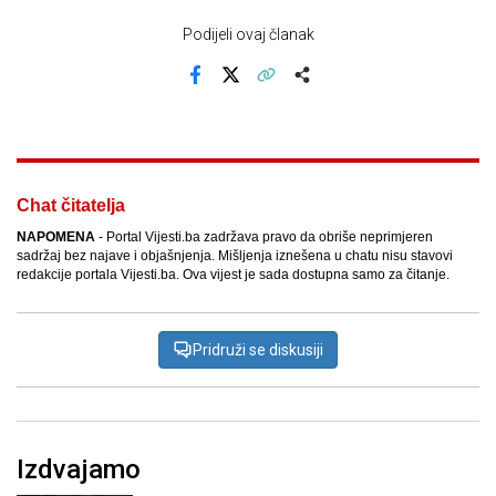
Podijeli ovaj članak
Facebook
X
Kopiraj link
Više
Chat čitatelja
NAPOMENA
- Portal Vijesti.ba zadržava pravo da obriše neprimjeren
sadržaj bez najave i objašnjenja. Mišljenja iznešena u chatu nisu stavovi
redakcije portala Vijesti.ba. Ova vijest je sada dostupna samo za čitanje.
Pridruži se diskusiji
Izdvajamo