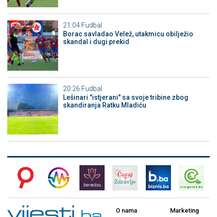
21:04
Fudbal
Borac savladao Velež, utakmicu obilježio
skandal i dugi prekid
20:26
Fudbal
Lešinari "istjerani" sa svoje tribine zbog
skandiranja Ratku Mladiću
O nama
Marketing