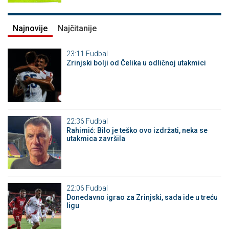
Najnovije
Najčitanije
23:11
Fudbal
Zrinjski bolji od Čelika u odličnoj utakmici
22:36
Fudbal
Rahimić: Bilo je teško ovo izdržati, neka se
utakmica završila
22:06
Fudbal
Donedavno igrao za Zrinjski, sada ide u treću
ligu