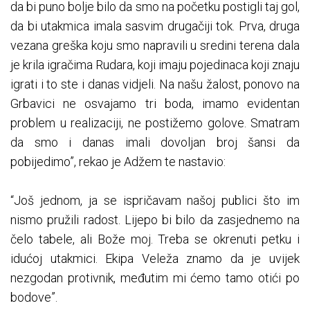
da bi puno bolje bilo da smo na početku postigli taj gol,
da bi utakmica imala sasvim drugačiji tok. Prva, druga
vezana greška koju smo napravili u sredini terena dala
je krila igračima Rudara, koji imaju pojedinaca koji znaju
igrati i to ste i danas vidjeli. Na našu žalost, ponovo na
Grbavici ne osvajamo tri boda, imamo evidentan
problem u realizaciji, ne postižemo golove. Smatram
da smo i danas imali dovoljan broj šansi da
pobijedimo”, rekao je Adžem te nastavio:
“Još jednom, ja se ispričavam našoj publici što im
nismo pružili radost. Lijepo bi bilo da zasjednemo na
čelo tabele, ali Bože moj. Treba se okrenuti petku i
idućoj utakmici. Ekipa Veleža znamo da je uvijek
nezgodan protivnik, međutim mi ćemo tamo otići po
bodove”.