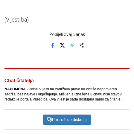
(Vijesti.ba)
Podijeli ovaj članak
Facebook
X
Kopiraj link
Više
Chat čitatelja
NAPOMENA
- Portal Vijesti.ba zadržava pravo da obriše neprimjeren
sadržaj bez najave i objašnjenja. Mišljenja iznešena u chatu nisu stavovi
redakcije portala Vijesti.ba. Ova vijest je sada dostupna samo za čitanje.
Pridruži se diskusiji