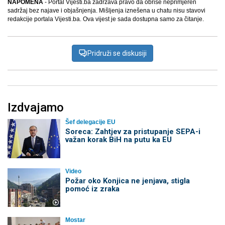
NAPOMENA
- Portal Vijesti.ba zadržava pravo da obriše neprimjeren
sadržaj bez najave i objašnjenja. Mišljenja iznešena u chatu nisu stavovi
redakcije portala Vijesti.ba. Ova vijest je sada dostupna samo za čitanje.
Pridruži se diskusiji
Izdvajamo
Šef delegacije EU
Soreca: Zahtjev za pristupanje SEPA-i
važan korak BiH na putu ka EU
Video
Požar oko Konjica ne jenjava, stigla
pomoć iz zraka
Mostar