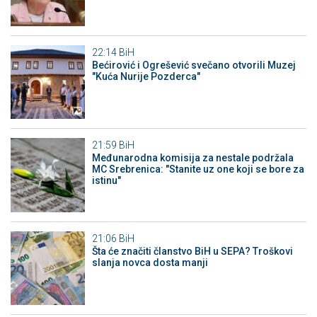
22:14
BiH
Bećirović i Ogrešević svečano otvorili Muzej
"Kuća Nurije Pozderca"
21:59
BiH
Međunarodna komisija za nestale podržala
MC Srebrenica: "Stanite uz one koji se bore za
istinu"
21:06
BiH
Šta će značiti članstvo BiH u SEPA? Troškovi
slanja novca dosta manji