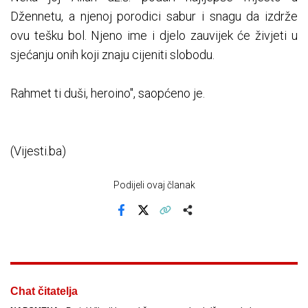
Džennetu, a njenoj porodici sabur i snagu da izdrže
ovu tešku bol. Njeno ime i djelo zauvijek će živjeti u
sjećanju onih koji znaju cijeniti slobodu.
Rahmet ti duši, heroino", saopćeno je.
(Vijesti.ba)
Podijeli ovaj članak
Facebook
X
Kopiraj link
Više
Chat čitatelja