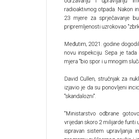
održavanju i upravljanju i
radioaktivnog otpada. Nakon in
23 mjere za sprječavanje bud
pripremljenosti uzrokovao "zbrk
Međutim, 2021. godine dogodila
novu inspekciju. Sepa je tada
mjera "bio spor i u mnogim slu
David Cullen, stručnjak za nuk
izjavio je da su ponovljeni inc
"skandalozni".
"Ministarstvo odbrane gotov
vrijedan skoro 2 milijarde funti 
ispravan sistem upravljanja 