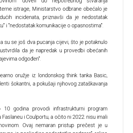
movinom" doveli do nepotrebnog stvaranja
terne istrage, Ministarstvo odbrane obećalo je
ućih incidenata, priznavši da je nedostatak
u" i "nedostatak komunikacije o opasnostima".
 su se još dva pucanja cijevi, što je potaknulo
 ustvrdila da je napredak u provedbi obećanih
čajevima odgođen".
learno oružje iz londonskog think tanka Basic,
identi šokantni, a pokušaji njihovog zataškavanja
o 10 godina provodi infrastrukturni program
u Faslaneu i Coulportu, a očito ni 2022. nisu imali
imovinom. Ovaj nemaran pristup prečest je u