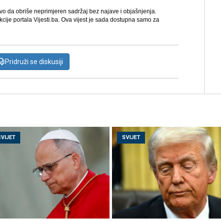
avo da obriše neprimjeren sadržaj bez najave i objašnjenja.
kcije portala Vijesti.ba. Ova vijest je sada dostupna samo za
Pridruži se diskusiji
SVIJET
SVIJET