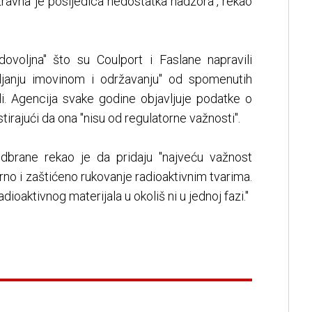
zravna je posljedica nedostatka nadzora", rekao
ovoljna" što su Coulport i Faslane napravili
vljanju imovinom i održavanju" od spomenutih
ili. Agencija svake godine objavljuje podatke o
stirajući da ona "nisu od regulatorne važnosti".
odbrane rekao je da pridaju "najveću važnost
no i zaštićeno rukovanje radioaktivnim tvarima.
adioaktivnog materijala u okoliš ni u jednoj fazi."