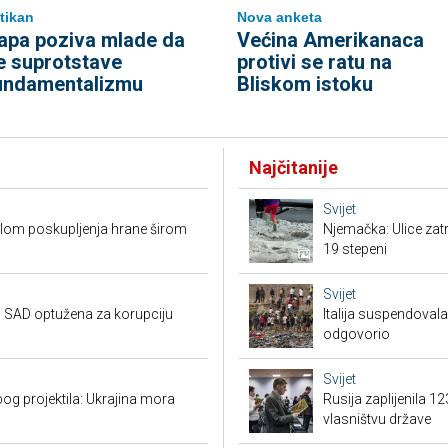
tikan
Nova anketa
apa poziva mlade da
Većina Amerikanaca
e suprotstave
protivi se ratu na
undamentalizmu
Bliskom istoku
Najčitanije
Svijet
valom poskupljenja hrane širom
Njemačka: Ulice zat
19 stepeni
Svijet
 SAD optužena za korupciju
Italija suspendova
odgovorio
Svijet
g projektila: Ukrajina mora
Rusija zaplijenila 1
vlasništvu države