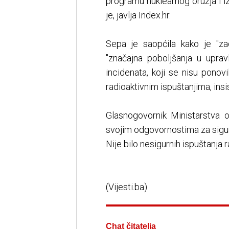
programu nuklearnog oružja i i
je, javlja Index.hr.
Sepa je saopćila kako je "zad
"značajna poboljšanja u upra
incidenata, koji se nisu ponov
radioaktivnim ispuštanjima, insi
Glasnogovornik Ministarstva 
svojim odgovornostima za sigur
Nije bilo nesigurnih ispuštanja r
(Vijesti.ba)
Chat čitatelja