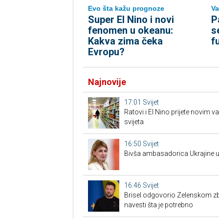
Evo šta kažu prognoze
Va
Super El Nino i novi
P
fenomen u okeanu:
s
Kakva zima čeka
f
Evropu?
Najnovije
17:01
Svijet
Ratovi i El Nino prijete novim 
svijeta
16:50
Svijet
Bivša ambasadorica Ukrajine u
16:46
Svijet
Brisel odgovorio Zelenskom zbo
navesti šta je potrebno