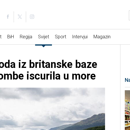
t
BiH
Regija
Svijet
Sport
Intervjui
Magazin
oda iz britanske baze
ombe iscurila u more
Na