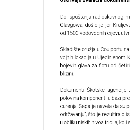
Do ispuštanja radioaktivnog m
Glasgowa, došlo je jer Kralje
od 1500 vodovodnih cijevi, utvrd
Skladište oružja u Coulportu na 
vojnih lokacija u Ujedinjenom K
bojevih glava za flotu od četi
blizini.
Dokumenti Škotske agencije z
polovina komponenti u bazi prem
curenja. Sepa je navela da su
održavanju", što je rezultiralo
u obliku niskih nivoa tricija, ko