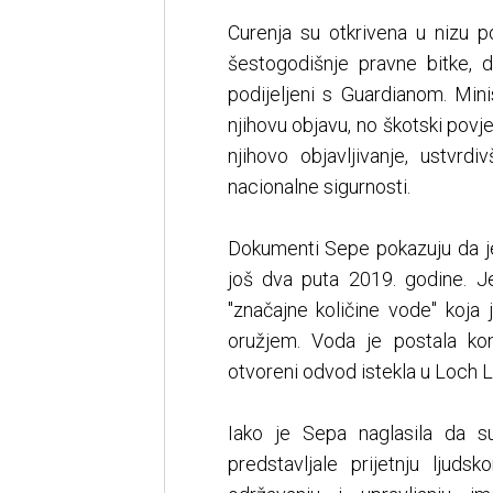
Curenja su otkrivena u nizu pov
šestogodišnje pravne bitke, d
podijeljeni s Guardianom. Mini
njihovu objavu, no škotski povj
njihovo objavljivanje, ustvrd
nacionalne sigurnosti.
Dokumenti Sepe pokazuju da je
još dva puta 2019. godine. J
"značajne količine vode" koja
oružjem. Voda je postala kon
otvoreni odvod istekla u Loch 
Iako je Sepa naglasila da su 
predstavljale prijetnju ljuds