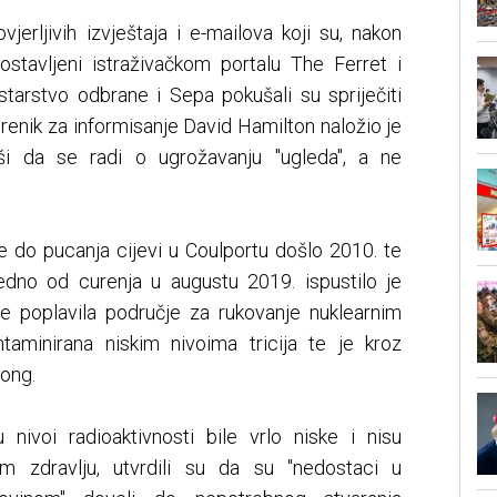
jerljivih izvještaja i e-mailova koji su, nakon
ostavljeni istraživačkom portalu The Ferret i
starstvo odbrane i Sepa pokušali su spriječiti
erenik za informisanje David Hamilton naložio je
ivši da se radi o ugrožavanju "ugleda", a ne
 do pucanja cijevi u Coulportu došlo 2010. te
edno od curenja u augustu 2019. ispustilo je
 je poplavila područje za rukovanje nuklearnim
taminirana niskim nivoima tricija te je kroz
Long.
nivoi radioaktivnosti bile vrlo niske i nisu
kom zdravlju, utvrdili su da su "nedostaci u