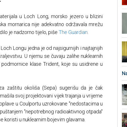
aterijala u Loch Long, morsko jezero u blizini
vska mornarica nije adekvatno održavala mrežu
ilo je nadzorno tijelo, piše
The Guardian
.
Loch Longu jedna je od najsigurnijih i najtajnijih
raljevstvu. U njemu se čuvaju zalihe nuklearnih
ri podmornice klase Trident, koje su usidrene u
Na
a zaštitu okoliša (Sepa) sugerišu da je čak
ašila svoj projektovani vijek trajanja u vrijeme
 poplave u Coulportu uzrokovane "nedostacima u
 ispuštanjem "nepotrebnog radioaktivnog otpada"
ji se koristi u nuklearnim bojevim glavama.