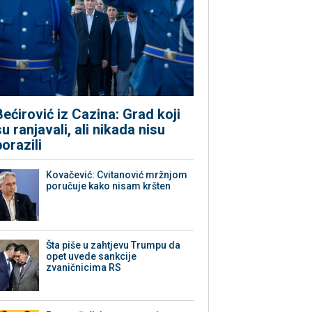
Bećirović iz Cazina: Grad koji
su ranjavali, ali nikada nisu
porazili
Kovačević: Cvitanović mržnjom
poručuje kako nisam kršten
Šta piše u zahtjevu Trumpu da
opet uvede sankcije
zvaničnicima RS