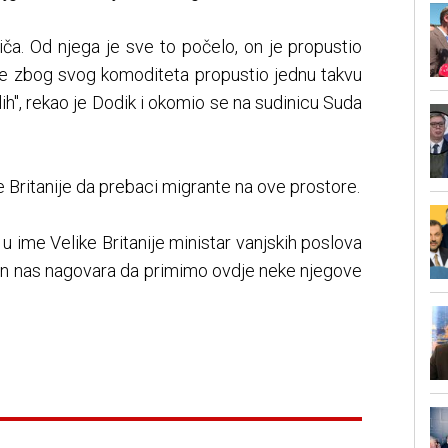
iča. Od njega je sve to počelo, on je propustio
ji je zbog svog komoditeta propustio jednu takvu
lih", rekao je Dodik i okomio se na sudinicu Suda
e Britanije da prebaci migrante na ove prostore.
zi u ime Velike Britanije ministar vanjskih poslova
i on nas nagovara da primimo ovdje neke njegove