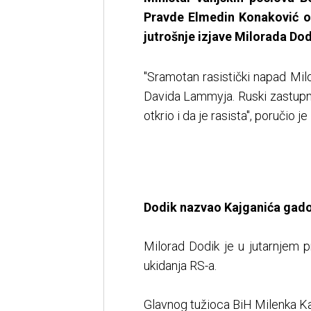
Pravde Elmedin Konaković o
jutrošnje izjave Milorada Dod
"Sramotan rasistički napad Mi
Davida Lammyja. Ruski zastupnik
otkrio i da je rasista", poručio j
Dodik nazvao Kajganića gado
Milorad Dodik je u jutarnjem 
ukidanja RS-a.
Glavnog tužioca BiH Milenka Ka