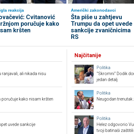
igla reakcija
Američki zakonodavci
ovačević: Cvitanović
Šta piše u zahtjevu
ržnjom poručuje kako
Trumpu da opet uvede
isam kršten
sankcije zvaničnicima
RS
Najčitanije
Politika
 ranjavali, ali nikada nisu
"Skromni" Dodik dor
jedan detalj
Politika
 poručuje kako nisam kršten
Neugodan trenutak za
Politika
opet uvede sankcije
Helez odgovorio Vučić
tvoji batinaši zaštitili