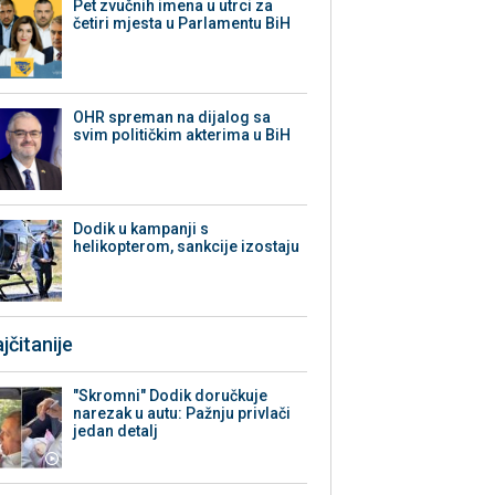
Pet zvučnih imena u utrci za
četiri mjesta u Parlamentu BiH
OHR spreman na dijalog sa
svim političkim akterima u BiH
Dodik u kampanji s
helikopterom, sankcije izostaju
jčitanije
"Skromni" Dodik doručkuje
narezak u autu: Pažnju privlači
jedan detalj