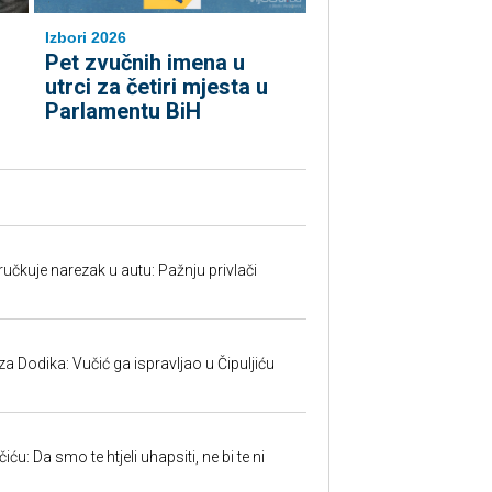
Izbori 2026
Pet zvučnih imena u
utrci za četiri mjesta u
Parlamentu BiH
učkuje narezak u autu: Pažnju privlači
 Dodika: Vučić ga ispravljao u Čipuljiću
u: Da smo te htjeli uhapsiti, ne bi te ni