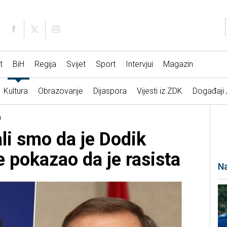
t
BiH
Regija
Svijet
Sport
Intervjui
Magazin
Kultura
Obrazovanje
Dijaspora
Vijesti iz ZDK
Događaji
a
li smo da je Dodik
je pokazao da je rasista
Na