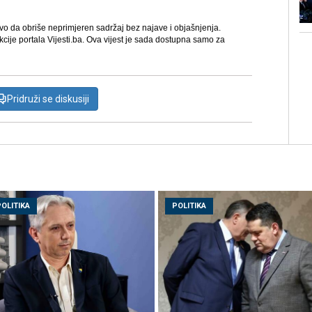
avo da obriše neprimjeren sadržaj bez najave i objašnjenja.
kcije portala Vijesti.ba. Ova vijest je sada dostupna samo za
Pridruži se diskusiji
POLITIKA
POLITIKA