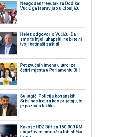
Neugodan trenutak za Dodika:
Vučić ga ispravljao u Čipuljiću
Helez odgovorio Vučiću: Da
smo te htjeli uhapsiti, ne bi te ni
tvoji batinaši zaštitili
Pet zvučnih imena u utrci za
četiri mjesta u Parlamentu BiH
Suljagić: Policija bosanskih
Srba nas tretira kao prijetnju, to
je poznata taktika
Kako je HDZ BiH za 150.000 KM
angažovao američku lobističku
firmu