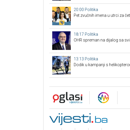
20:00
Politika
Pet zvučnih imena u utrci za če
18:17
Politika
OHR spreman na dijalog sa svim
13:13
Politika
Dodik u kampanji s helikoptero