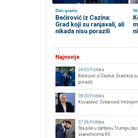
Dan grada
St
Bećirović iz Cazina:
K
Grad koji su ranjavali, ali
m
nikada nisu porazili
n
Najnovije
09:03
Politika
Bećirović iz Cazina: Grad koji su
porazili
08:50
Politika
Kovačević: Cvitanović mržnjom
07:06
Politika
Šta piše u zahtjevu Trumpu da 
zvaničnicima RS