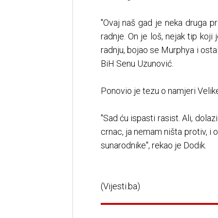
"Ovaj naš gad je neka druga pr
radnje. On je loš, nejak tip ko
radnju, bojao se Murphya i osta
BiH Senu Uzunović.
Ponovio je tezu o namjeri Velik
"Sad ću ispasti rasist. Ali, dola
crnac, ja nemam ništa protiv, 
sunarodnike", rekao je Dodik.
(Vijesti.ba)