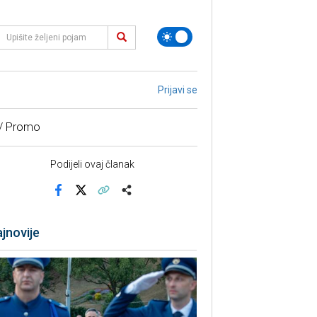
Prijavi se
 / Promo
Podijeli ovaj članak
Facebook
X
Kopiraj link
Više
jnovije