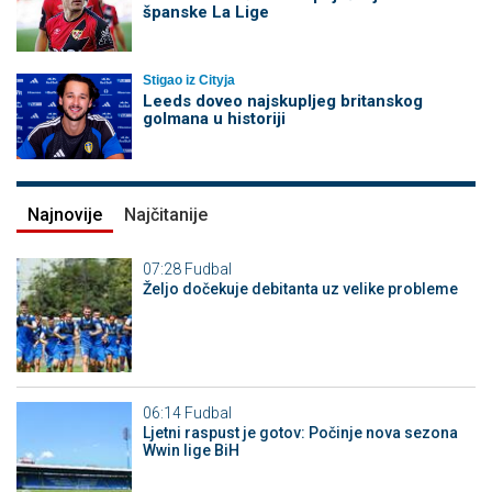
španske La Lige
Stigao iz Cityja
Leeds doveo najskupljeg britanskog
golmana u historiji
Najnovije
Najčitanije
07:28
Fudbal
Željo dočekuje debitanta uz velike probleme
06:14
Fudbal
Ljetni raspust je gotov: Počinje nova sezona
Wwin lige BiH