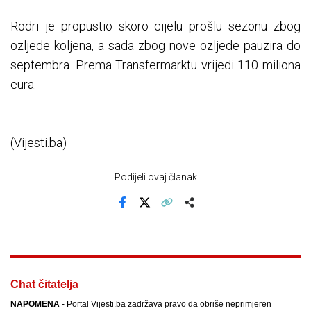
Rodri je propustio skoro cijelu prošlu sezonu zbog
ozljede koljena, a sada zbog nove ozljede pauzira do
septembra. Prema Transfermarktu vrijedi 110 miliona
eura.
(Vijesti.ba)
Podijeli ovaj članak
Facebook
X
Kopiraj link
Više
Chat čitatelja
NAPOMENA
- Portal Vijesti.ba zadržava pravo da obriše neprimjeren