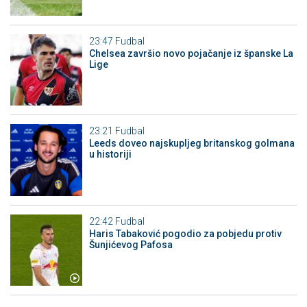
23:47
Fudbal
Chelsea završio novo pojačanje iz španske La
Lige
23:21
Fudbal
Leeds doveo najskupljeg britanskog golmana
u historiji
22:42
Fudbal
Haris Tabaković pogodio za pobjedu protiv
Šunjićevog Pafosa