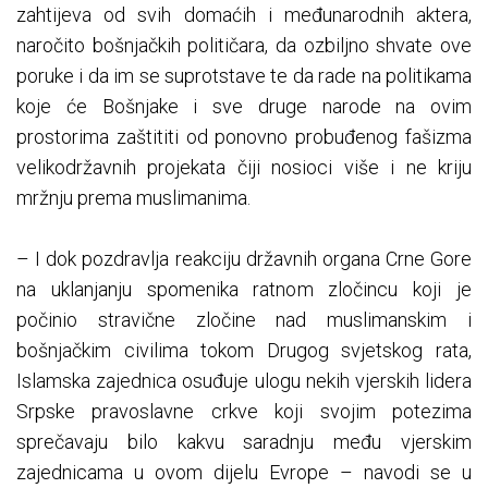
zahtijeva od svih domaćih i međunarodnih aktera,
naročito bošnjačkih političara, da ozbiljno shvate ove
poruke i da im se suprotstave te da rade na politikama
koje će Bošnjake i sve druge narode na ovim
prostorima zaštititi od ponovno probuđenog fašizma
velikodržavnih projekata čiji nosioci više i ne kriju
mržnju prema muslimanima.
– I dok pozdravlja reakciju državnih organa Crne Gore
na uklanjanju spomenika ratnom zločincu koji je
počinio stravične zločine nad muslimanskim i
bošnjačkim civilima tokom Drugog svjetskog rata,
Islamska zajednica osuđuje ulogu nekih vjerskih lidera
Srpske pravoslavne crkve koji svojim potezima
sprečavaju bilo kakvu saradnju među vjerskim
zajednicama u ovom dijelu Evrope – navodi se u