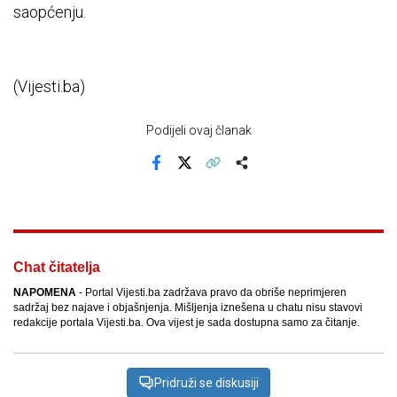
saopćenju.
(Vijesti.ba)
Podijeli ovaj članak
Facebook
X
Kopiraj link
Više
Chat čitatelja
NAPOMENA
- Portal Vijesti.ba zadržava pravo da obriše neprimjeren
sadržaj bez najave i objašnjenja. Mišljenja iznešena u chatu nisu stavovi
redakcije portala Vijesti.ba. Ova vijest je sada dostupna samo za čitanje.
Pridruži se diskusiji