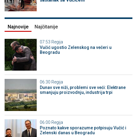
sastanak sa Vučićem
Najnovije
Najčitanije
07:53
Regija
Vučić ugostio Zelenskog na večeri u
Beogradu
06:30
Regija
Dunav sve niži, problemi sve veći: Elektrane
smanjuju proizvodnju, industrija trpi
06:00
Regija
Poznato kakve sporazume potpisuju Vučić i
Zelenski danas u Beogradu