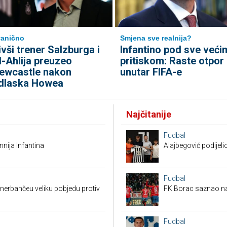
anično
Smjena sve realnija?
ivši trener Salzburga i
Infantino pod sve veći
l-Ahlija preuzeo
pritiskom: Raste otpor
ewcastle nakon
unutar FIFA-e
dlaska Howea
Najčitanije
Fudbal
nija Infantina
Alajbegović podijeli
Fudbal
enerbahčeu veliku pobjedu protiv
FK Borac saznao na
Fudbal