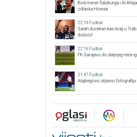
Bivši trener Salzburga i Al-Ahl
odlaska Howea
22:19
Fudbal
Salah dočekan kao kralj u Tra
doživio!
22:16
Fudbal
FK Sarajevo do daljnjeg neće ig
21:47
Fudbal
Alajbegović objavio fotografiju 