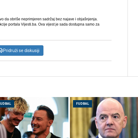
avo da obriše neprimjeren sadržaj bez najave i objašnjenja.
kcije portala Vijesti.ba. Ova vijest je sada dostupna samo za
Pridruži se diskusiji
FUDBAL
FUDBAL