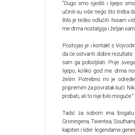
"Dugo smo sjedili i lijepo sm
učinili su više nego što treba 
Bilo je teško odlučiti. Nisam vi
me drma nostalgija i željan sam
Postojao je i kontakt s Vojvod
da će ostvariti dobre rezultate
sam ga poboljšati. Prije svega
lijepo, koliko god me drma no
želim. Potrebno mi je određe
pripremim za povratak kući. Nika
probati, ali to nije bilo moguće."
Tadić za sobom ima bogatu e
Groningena, Twentea, Southampt
kapiten i lider legendarne gener