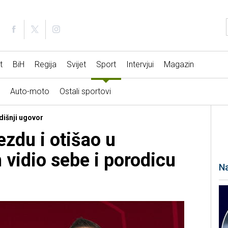
t
BiH
Regija
Svijet
Sport
Intervjui
Magazin
Auto-moto
Ostali sportovi
dišnji ugovor
ezdu i otišao u
 vidio sebe i porodicu
Na