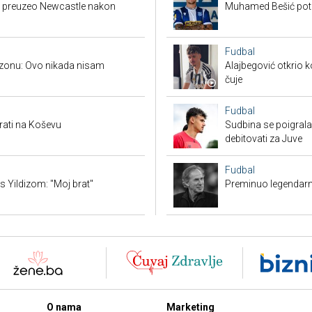
ija preuzeo Newcastle nakon
Muhamed Bešić potp
Fudbal
bzonu: Ovo nikada nisam
Alajbegović otkrio k
čuje
Fudbal
rati na Koševu
Sudbina se poigrala
debitovati za Juve
Fudbal
s Yildizom: "Moj brat"
Preminuo legendarn
O nama
Marketing