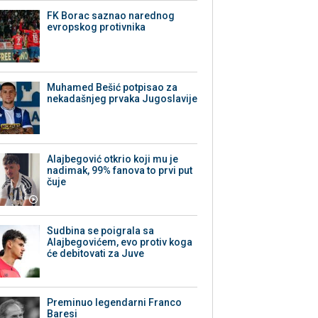
FK Borac saznao narednog
evropskog protivnika
Muhamed Bešić potpisao za
nekadašnjeg prvaka Jugoslavije
Alajbegović otkrio koji mu je
nadimak, 99% fanova to prvi put
čuje
Sudbina se poigrala sa
Alajbegovićem, evo protiv koga
će debitovati za Juve
Preminuo legendarni Franco
Baresi