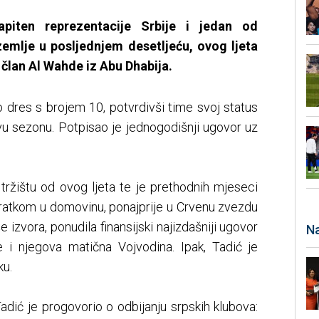
apiten reprezentacije Srbije i jedan od
 zemlje u posljednjem desetljeću, ovog ljeta
član Al Wahde iz Abu Dhabija.
 dres s brojem 10, potvrdivši time svoj status
vu sezonu. Potpisao je jednogodišnji ugovor uz
 tržištu od ovog ljeta te je prethodnih mjeseci
vratkom u domovinu, ponajprije u Crvenu zvezdu
 izvora, ponudila finansijski najizdašniji ugovor
Na
 je i njegova matična Vojvodina. Ipak, Tadić je
ku.
adić je progovorio o odbijanju srpskih klubova: