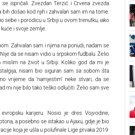
o se ispričali. Zvezdan Terzić i Crvena zvezda
da bih došao kod njih i zahvalan sam im na tome.
dio sebe i porodicu u Srbiji u ovom trenutku, iako
 kuće i svoje zemlje.
inom. Zahvalan sam i njima na ponudi, nadam se
. Nije da se nisam vidio u srpskom fudbalu. Želio
 mislim na život u Srbiji. Koliko god da mi je
stalgija, nisam bio siguran sam sa sobom šta
no vrijeme da 'namjestim' neke stvari, da se
d mi nije bilo tako teško odlučiti. Želio sam sve
vropsku karijeru. Nosio je dres Vojvodine,
ona, a posebno se istakao u Ajaxu, gdje je bio
acije koja je ušla u polufinale Lige prvaka 2019.