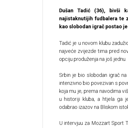
Dušan Tadić (36), bivši k
najistaknutijih fudbalera te
kao slobodan igrač postao je 
Tadić je u novom klubu zadužio
najveće zvijezde tima pred no
opciju produženja na još jednu.
Srbin je bio slobodan igrač na
intenzivno bio povezivan s po
koja mu je, prema navodima više
u historiji kluba, a htjela ga
odabrao izazov na Bliskom isto
U intervjuu za Mozzart Sport T