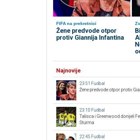
FIFA na prekretnici
Zv
Žene predvode otpor
B
protiv Giannija Infantina
A
N
o
Najnovije
23:51
Fudbal
Žene predvode otpor protiv Gian
23:10
Fudbal
Talisca i Greenwood donijeli F
Sturma
22:45
Fudbal