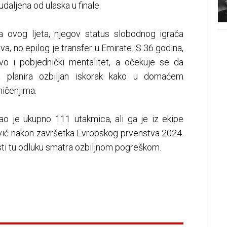
udaljena od ulaska u finale.
 ovog ljeta, njegov status slobodnog igrača
va, no epilog je transfer u Emirate. S 36 godina,
vo i pobjednički mentalitet, a očekuje se da
a planira ozbiljan iskorak kako u domaćem
mičenjima.
rao je ukupno 111 utakmica, ali ga je iz ekipe
ović nakon završetka Evropskog prvenstva 2024.
sti tu odluku smatra ozbiljnom pogreškom.