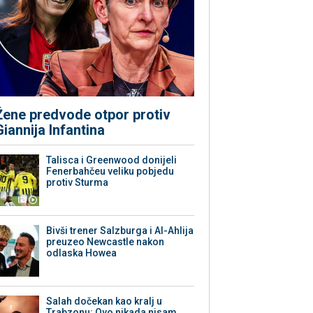
Žene predvode otpor protiv
Giannija Infantina
Talisca i Greenwood donijeli
Fenerbahčeu veliku pobjedu
protiv Sturma
Bivši trener Salzburga i Al-Ahlija
preuzeo Newcastle nakon
odlaska Howea
Salah dočekan kao kralj u
Trabzonu: Ovo nikada nisam