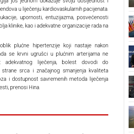
logija još jednom dokazuje svoju dosljednost i
rendova u liječenju kardiovaskularnih pacijenata.
dukacije, upornosti, entuzijazma, posvećenosti
lja klinike, kao i adekvatne organizacije rada na
oblik plućne hipertenzije koji nastaje nakon
ada se krvni ugrušci u plućnim arterijama ne
z adekvatnog liječenja, bolest dovodi do
 strane srca i značajnog smanjenja kvaliteta
oza i dostupnost savremenih metoda liječenja
esti, prenosi Hina.