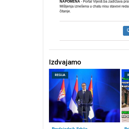
NAPOMENA
- Portal Vijesti.ba zadržava pr
Mišljenja iznešena u chatu nisu stavovi reda
čitanje.
Izdvajamo
REGIJA
Predsjednik Srbije
Pr