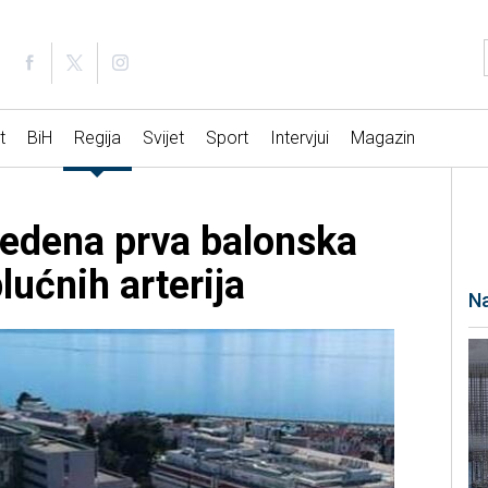
t
BiH
Regija
Svijet
Sport
Intervjui
Magazin
vedena prva balonska
lućnih arterija
Na