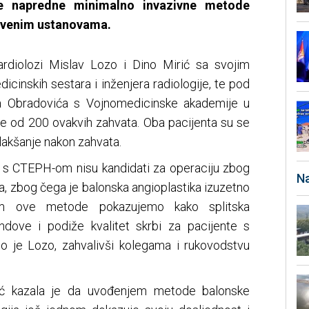
e napredne minimalno invazivne metode
stvenim ustanovama.
kardiolozi Mislav Lozo i Dino Mirić sa svojim
cinskih sestara i inženjera radiologije, te pod
 Obradovića s Vojnomedicinske akademije u
še od 200 ovakvih zahvata. Oba pacijenta su se
olakšanje nakon zahvata.
 s CTEPH-om nisu kandidati za operaciju zbog
Na
oga, zbog čega je balonska angioplastika izuzetno
jem ove metode pokazujemo kako splitska
rendove i podiže kvalitet skrbi za pacijente s
io je Lozo, zahvalivši kolegama i rukovodstvu
ić kazala je da uvođenjem metode balonske