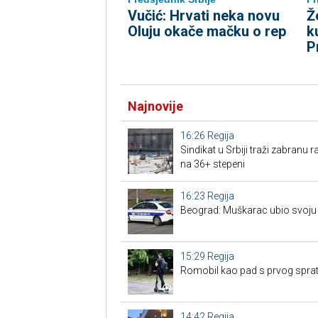
Vučić: Hrvati neka novu
Ž
Oluju okače mačku o rep
k
P
Najnovije
16:26
Regija
Sindikat u Srbiji traži zabranu
na 36+ stepeni
16:23
Regija
Beograd: Muškarac ubio svoju
15:29
Regija
Romobil kao pad s prvog sprata
14:42
Regija