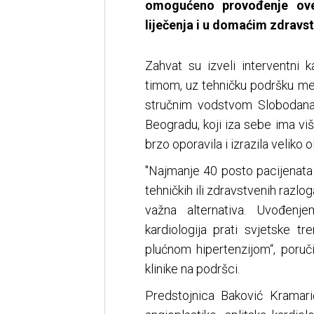
omogućeno provođenje ov
liječenja i u domaćim zdrav
Zahvat su izveli interventni 
timom, uz tehničku podršku medi
stručnim vodstvom Slobodana
Beogradu, koji iza sebe ima vi
brzo oporavila i izrazila veliko 
"Najmanje 40 posto pacijenata
tehničkih ili zdravstvenih razl
važna alternativa. Uvođen
kardiologija prati svjetske t
plućnom hipertenzijom“, poruč
klinike na podršci.
Predstojnica Baković Kramar