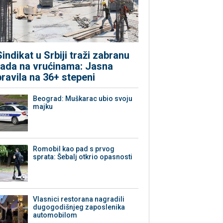
Sindikat u Srbiji traži zabranu
rada na vrućinama: Jasna
pravila na 36+ stepeni
Beograd: Muškarac ubio svoju
majku
Romobil kao pad s prvog
sprata: Šebalj otkrio opasnosti
Vlasnici restorana nagradili
dugogodišnjeg zaposlenika
automobilom