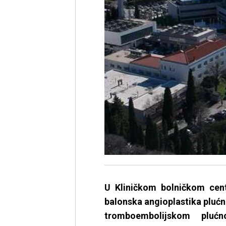
U Kliničkom bolničkom cent
balonska angioplastika plućn
tromboembolijskom pluć