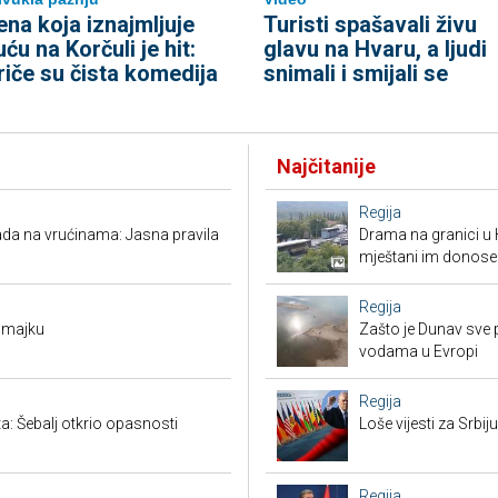
ena koja iznajmljuje
Turisti spašavali živu
uću na Korčuli je hit:
glavu na Hvaru, a ljudi
riče su čista komedija
snimali i smijali se
Najčitanije
Regija
 rada na vrućinama: Jasna pravila
Drama na granici u 
mještani im donose
Regija
 majku
Zašto je Dunav sve p
vodama u Evropi
Regija
: Šebalj otkrio opasnosti
Loše vijesti za Srb
Regija