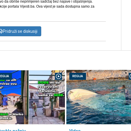
avo da obriše neprimjeren sadržaj bez najave i objašnjenja.
kcije portala Vijesti.ba. Ova vijest je sada dostupna samo za
Pridruži se diskusiji
REGIJA
REGIJA
ivukla pažnju
Video