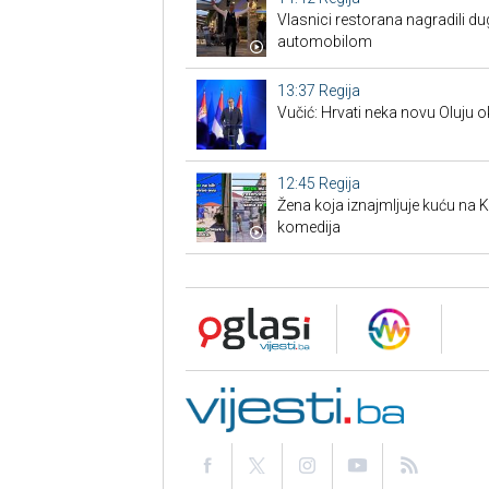
Vlasnici restorana nagradili d
automobilom
13:37
Regija
Vučić: Hrvati neka novu Oluju 
12:45
Regija
Žena koja iznajmljuje kuću na Kor
komedija