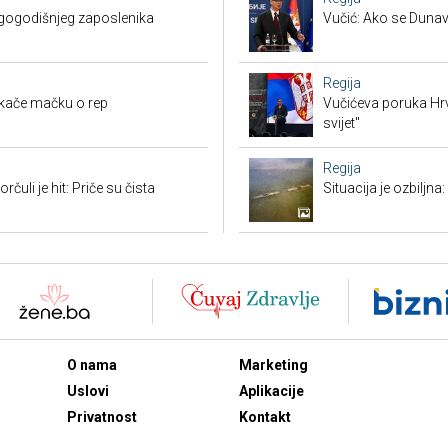
ugogodišnjeg zaposlenika
Vučić: Ako se Dunav
Regija
okače mačku o rep
Vučićeva poruka Hrvat
svijet"
Regija
čuli je hit: Priče su čista
Situacija je ozbiljna
O nama
Marketing
Uslovi
Aplikacije
Privatnost
Kontakt