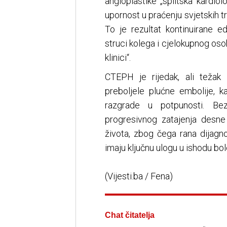
angioplastike „splitska kardio
upornost u praćenju svjetskih t
To je rezultat kontinuirane e
struci kolega i cjelokupnog osob
klinici“.
CTEPH je rijedak, ali težak 
preboljele plućne embolije, k
razgrade u potpunosti. Be
progresivnog zatajenja desne
života, zbog čega rana dijagn
imaju ključnu ulogu u ishodu bol
(Vijesti.ba / Fena)
Chat čitatelja