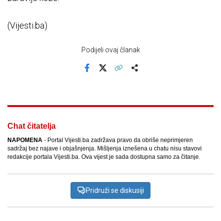
(Vijesti.ba)
Podijeli ovaj članak
Facebook
X
Kopiraj link
Više
Chat čitatelja
NAPOMENA
- Portal Vijesti.ba zadržava pravo da obriše neprimjeren
sadržaj bez najave i objašnjenja. Mišljenja iznešena u chatu nisu stavovi
redakcije portala Vijesti.ba. Ova vijest je sada dostupna samo za čitanje.
Pridruži se diskusiji