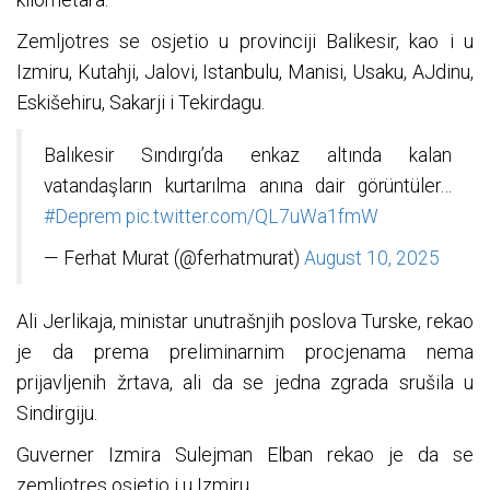
Zemljotres se osjetio u provinciji Balikesir, kao i u
Izmiru, Kutahji, Jalovi, Istanbulu, Manisi, Usaku, AJdinu,
Eskišehiru, Sakarji i Tekirdagu.
Balıkesir Sındırgı’da enkaz altında kalan
vatandaşların kurtarılma anına dair görüntüler…
#Deprem
pic.twitter.com/QL7uWa1fmW
— Ferhat Murat (@ferhatmurat)
August 10, 2025
Ali Jerlikaja, ministar unutrašnjih poslova Turske, rekao
je da prema preliminarnim procjenama nema
prijavljenih žrtava, ali da se jedna zgrada srušila u
Sindirgiju.
Guverner Izmira Sulejman Elban rekao je da se
zemljotres osjetio i u Izmiru.