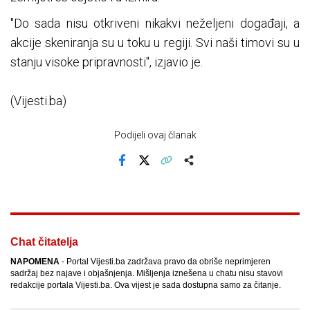
"Do sada nisu otkriveni nikakvi neželjeni događaji, a
akcije skeniranja su u toku u regiji. Svi naši timovi su u
stanju visoke pripravnosti", izjavio je.
(Vijesti.ba)
Podijeli ovaj članak
Facebook
X
Kopiraj link
Više
Chat čitatelja
NAPOMENA
- Portal Vijesti.ba zadržava pravo da obriše neprimjeren
sadržaj bez najave i objašnjenja. Mišljenja iznešena u chatu nisu stavovi
redakcije portala Vijesti.ba. Ova vijest je sada dostupna samo za čitanje.