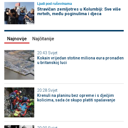
Ljudi pod ruševinama
Stravičan zemljotres u Kolumbiji: Sve više
mrtvih, među poginulima i djeca
Najnovije
Najčitanije
20:43
Svijet
Kokain vrijedan stotine miliona eura pronađen
u britanskoj luci
20:28
Svijet
Krenuli na planinu bez opreme i s dječjim
kolicima, sada će skupo platiti spašavanje
20:00
Svijet