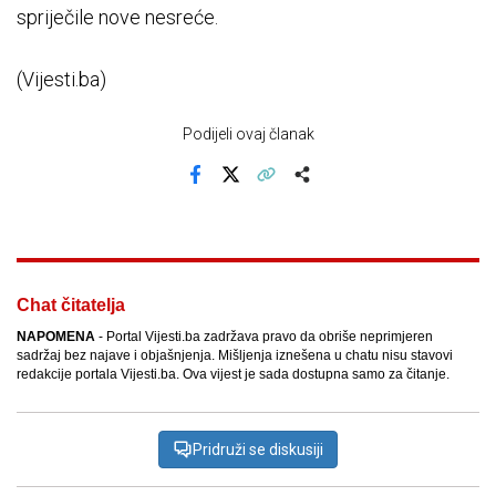
spriječile nove nesreće.
(Vijesti.ba)
Podijeli ovaj članak
Facebook
X
Kopiraj link
Više
Chat čitatelja
NAPOMENA
- Portal Vijesti.ba zadržava pravo da obriše neprimjeren
sadržaj bez najave i objašnjenja. Mišljenja iznešena u chatu nisu stavovi
redakcije portala Vijesti.ba. Ova vijest je sada dostupna samo za čitanje.
Pridruži se diskusiji