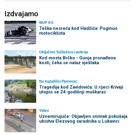
Izdvajamo
MUP KS
Teška nesreća kod Hadžića: Poginuo
motociklista
Uključeni Tužilaštvo i policija
Kod mosta Brčko - Gunja pronađene
kosti, čeka se nalaz vještaka
Na kupalištu Pjenovac
Tragedija kod Zavidovića: U rijeci Krivaji
utopio se 24-godišnji muškarac
Video
Uznemirujuće: Objavljen snimak pokušaja
ubistva Elezovog saradnika u Lukavici