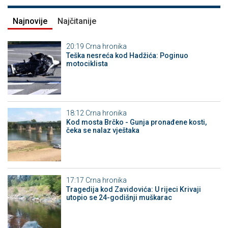
Najnovije
Najčitanije
20:19
Crna hronika
Teška nesreća kod Hadžića: Poginuo
motociklista
18:12
Crna hronika
Kod mosta Brčko - Gunja pronađene kosti,
čeka se nalaz vještaka
17:17
Crna hronika
Tragedija kod Zavidovića: U rijeci Krivaji
utopio se 24-godišnji muškarac