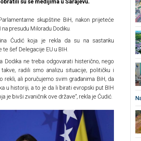
obratili su se medijima u Sarajevu.
Parlamentarne skupštine BiH, nakon prijeteće
 na presudu Miloradu Dodiku.
ina Ćudić koja je rekla da su na sastanku
 te šef Delegacije EU u BIH.
da Dodika ne treba odgovarati histerično, nego
akve, radili smo analizu situacije, političku i
rekli, ali poručujemo svim građanima BiH, da
 u historiji, a to je da li birati evropski put BIH
a je bivši zvaničnik ove države“, rekla je Ćudić.
Na