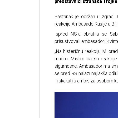
predstavnici stranaka Trojke 
Sastanak je održan u zgradi 
reakcije Ambasade Rusije u BiH
Ispred NS-a obratila se Sab
prisustvovali ambasadori Kvinte
„Na histeričnu reakciju Milora
mudro. Mislim da su reakcije t
sigurnosne. Ambasadorima smo 
se pred RS nalazi najlakša odluka
ili skakati u ambis za osobom koj