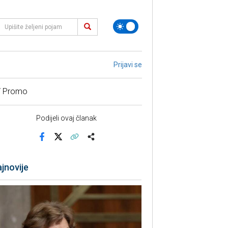
Prijavi se
/ Promo
Podijeli ovaj članak
Facebook
X
Kopiraj link
Više
jnovije