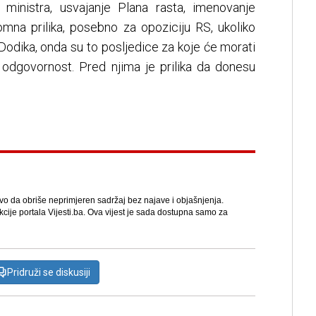
ministra, usvajanje Plana rasta, imenovanje
omna prilika, posebno za opoziciju RS, ukoliko
a Dodika, onda su to posljedice za koje će morati
u odgovornost. Pred njima je prilika da donesu
avo da obriše neprimjeren sadržaj bez najave i objašnjenja.
kcije portala Vijesti.ba. Ova vijest je sada dostupna samo za
Pridruži se diskusiji