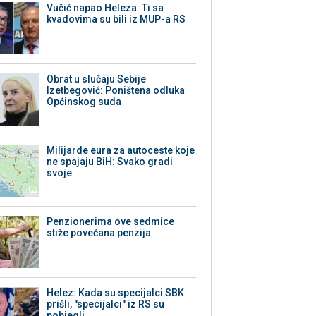
Vučić napao Heleza: Ti sa
kvadovima su bili iz MUP-a RS
Obrat u slučaju Sebije
Izetbegović: Poništena odluka
Općinskog suda
Milijarde eura za autoceste koje
ne spajaju BiH: Svako gradi
svoje
Penzionerima ove sedmice
stiže povećana penzija
Helez: Kada su specijalci SBK
prišli, "specijalci" iz RS su
pobjegli