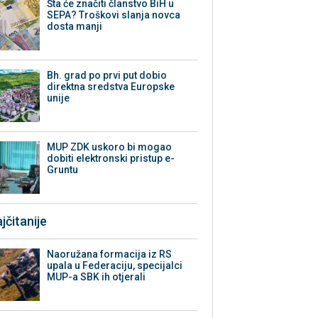
Šta će značiti članstvo BiH u
SEPA? Troškovi slanja novca
dosta manji
Bh. grad po prvi put dobio
direktna sredstva Europske
unije
MUP ZDK uskoro bi mogao
dobiti elektronski pristup e-
Gruntu
jčitanije
Naoružana formacija iz RS
upala u Federaciju, specijalci
MUP-a SBK ih otjerali