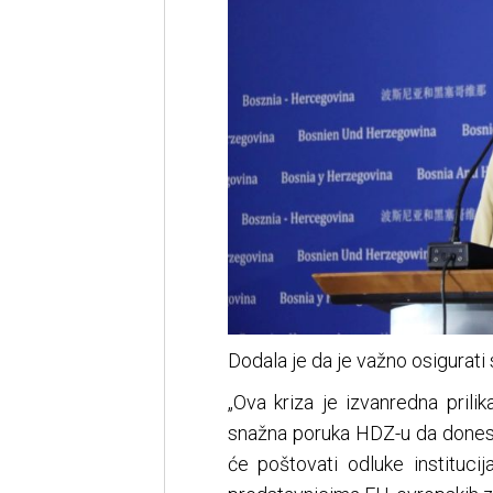
Dodala je da je važno osigurati
„Ova kriza je izvanredna prili
snažna poruka HDZ-u da donesu o
će poštovati odluke instituci