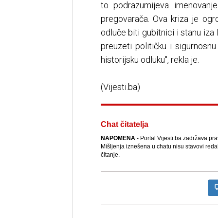
to podrazumijeva imenovanje 
pregovarača. Ova kriza je ogr
odluče biti gubitnici i stanu iz
preuzeti političku i sigurnosn
historijsku odluku", rekla je.
(Vijesti.ba)
Chat čitatelja
NAPOMENA
- Portal Vijesti.ba zadržava pr
Mišljenja iznešena u chatu nisu stavovi reda
čitanje.