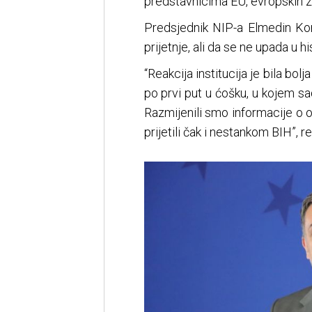
predstavnicima EU, evropskih ze
Predsjednik NIP-a Elmedin Kon
prijetnje, ali da se ne upada u hi
“Reakcija institucija je bila bol
po prvi put u ćošku, u kojem s
Razmijenili smo informacije o o
prijetili čak i nestankom BIH”, r