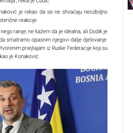
malja“, rekla je Ćudić.
aković je rekao da se ne shvaćaju neozbiljno
sterične reakcije.
ja nego ranije, ne kažem da je idealna, ali Dodik je
ada smatramo opasnim njegovi dalje djelovanje.
tvorenim priejtajam iz Ruske Federacije koji su
ekao je Konaković.