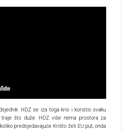
sjednik. HDZ se iza toga krio i koristio svaku
e traje što duže. HDZ više nema prostora za
 ukoliko predsjedavajuće Krišto želi EU put, onda