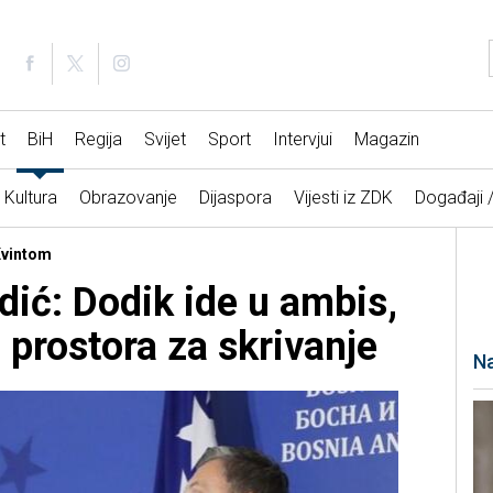
t
BiH
Regija
Svijet
Sport
Intervjui
Magazin
Kultura
Obrazovanje
Dijaspora
Vijesti iz ZDK
Događaji 
Kvintom
dić: Dodik ide u ambis,
prostora za skrivanje
Na