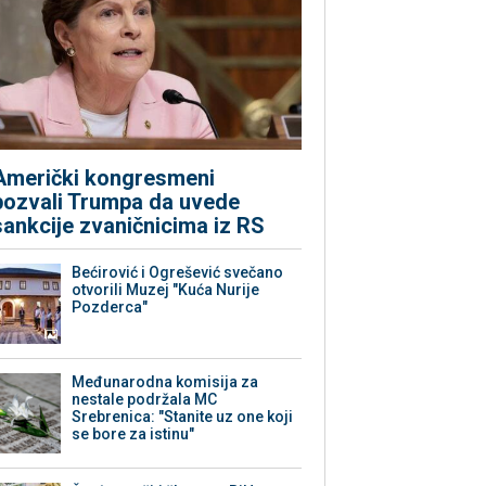
Američki kongresmeni
pozvali Trumpa da uvede
sankcije zvaničnicima iz RS
Bećirović i Ogrešević svečano
otvorili Muzej "Kuća Nurije
Pozderca"
Međunarodna komisija za
nestale podržala MC
Srebrenica: "Stanite uz one koji
se bore za istinu"