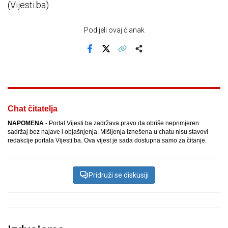
(Vijesti.ba)
Podijeli ovaj članak
Facebook
X
Kopiraj link
Više
Chat čitatelja
NAPOMENA
- Portal Vijesti.ba zadržava pravo da obriše neprimjeren
sadržaj bez najave i objašnjenja. Mišljenja iznešena u chatu nisu stavovi
redakcije portala Vijesti.ba. Ova vijest je sada dostupna samo za čitanje.
Pridruži se diskusiji