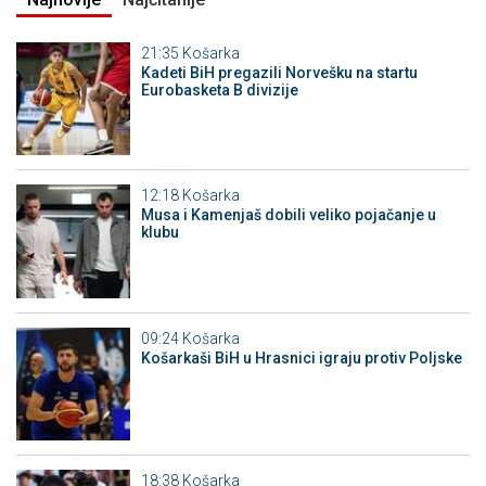
21:35
Košarka
Kadeti BiH pregazili Norvešku na startu
Eurobasketa B divizije
12:18
Košarka
Musa i Kamenjaš dobili veliko pojačanje u
klubu
09:24
Košarka
Košarkaši BiH u Hrasnici igraju protiv Poljske
18:38
Košarka