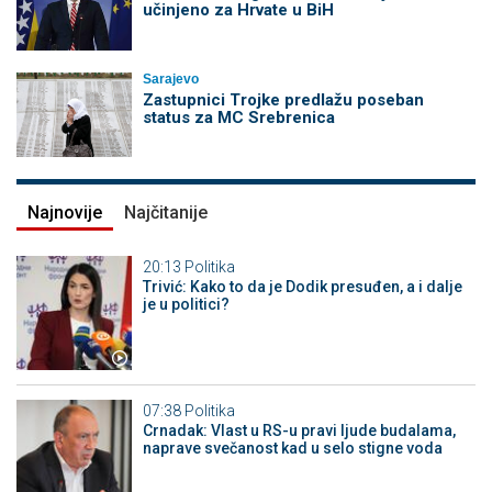
učinjeno za Hrvate u BiH
Sarajevo
Zastupnici Trojke predlažu poseban
status za MC Srebrenica
Najnovije
Najčitanije
20:13
Politika
Trivić: Kako to da je Dodik presuđen, a i dalje
je u politici?
07:38
Politika
Crnadak: Vlast u RS-u pravi ljude budalama,
naprave svečanost kad u selo stigne voda