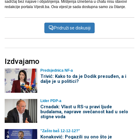
sadržaj bez najave i objašnjenja. Mišljenja iznešena u chatu nisu stavovi
redakcije portala Vijesti.ba. Ova vijest je sada dostupna samo za čitanje.
Pridruži se diskusiji
Izdvajamo
Predsjednica NF-a
Trivić: Kako to da je Dodik presuđen, a i
dalje je u politici?
Lider PDP-a
Crnadak: Vlast u RS-u pravi ljude
budalama, naprave svečanost kad u selo
stigne voda
"Zašto baš 12-12-12?"
Konaković: Pogazili su ono što je