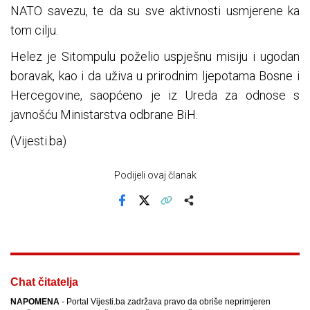
NATO savezu, te da su sve aktivnosti usmjerene ka
tom cilju.
Helez je Sitompulu poželio uspješnu misiju i ugodan
boravak, kao i da uživa u prirodnim ljepotama Bosne i
Hercegovine, saopćeno je iz Ureda za odnose s
javnošću Ministarstva odbrane BiH.
(Vijesti.ba)
Podijeli ovaj članak
Facebook
X
Kopiraj link
Više
Chat čitatelja
NAPOMENA
- Portal Vijesti.ba zadržava pravo da obriše neprimjeren