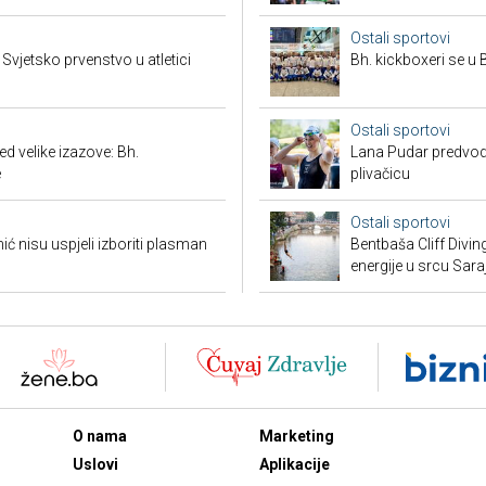
Ostali sportovi
vjetsko prvenstvo u atletici
Bh. kickboxeri se u B
Ostali sportovi
 velike izazove: Bh.
Lana Pudar predvodi
e
plivačicu
Ostali sportovi
 nisu uspjeli izboriti plasman
Bentbaša Cliff Divin
energije u srcu Sara
O nama
Marketing
Uslovi
Aplikacije