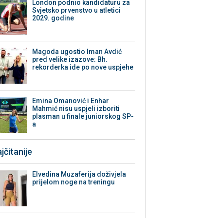
London podnio kandidaturu za
Svjetsko prvenstvo u atletici
2029. godine
Magoda ugostio Iman Avdić
pred velike izazove: Bh.
rekorderka ide po nove uspjehe
Emina Omanović i Enhar
Mahmić nisu uspjeli izboriti
plasman u finale juniorskog SP-
a
jčitanije
Elvedina Muzaferija doživjela
prijelom noge na treningu