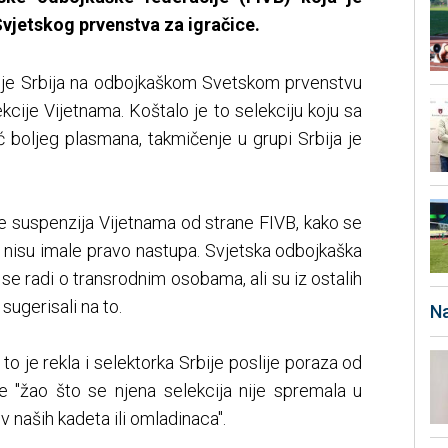
Svjetskog prvenstva za igračice.
da je Srbija na odbojkaškom Svetskom prvenstvu
cije Vijetnama. Koštalo je to selekciju koju sa
ć boljeg plasmana, takmičenje u grupi Srbija je
a je suspenzija Vijetnama od strane FIVB, kako se
e nisu imale pravo nastupa. Svjetska odbojkaška
 se radi o transrodnim osobama, ali su iz ostalih
sugerisali na to.
Na
to je rekla i selektorka Srbije poslije poraza od
je "žao što se njena selekcija nije spremala u
 naših kadeta ili omladinaca".