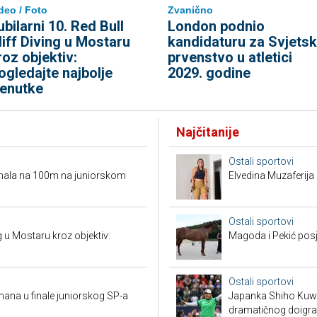
deo / Foto
Zvanično
ubilarni 10. Red Bull
London podnio
liff Diving u Mostaru
kandidaturu za Svjets
roz objektiv:
prvenstvo u atletici
ogledajte najbolje
2029. godine
renutke
Najčitanije
Ostali sportovi
ufinala na 100m na juniorskom
Elvedina Muzaferija 
Ostali sportovi
ng u Mostaru kroz objektiv:
Magoda i Pekić posje
Ostali sportovi
mana u finale juniorskog SP-a
Japanka Shiho Kuwak
dramatičnog doigra