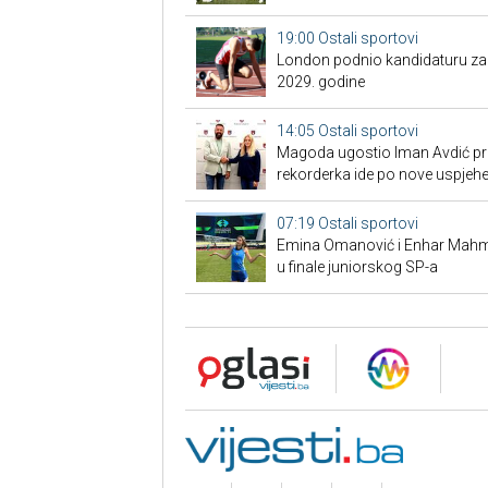
19:00
Ostali sportovi
London podnio kandidaturu za S
2029. godine
14:05
Ostali sportovi
Magoda ugostio Iman Avdić pred
rekorderka ide po nove uspjeh
07:19
Ostali sportovi
Emina Omanović i Enhar Mahmić
u finale juniorskog SP-a