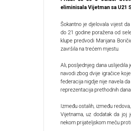
eliminisala Vijetman sa U21 
Šokantno je djelovala vijest 
do 21 godine poražena od selek
klupe predvodi Marijana Boriči
završila na trećem mjestu.
Ali, posljednjeg dana uslijedil
navodi zbog dvije igračice koj
federacija nigdje nije navela da
reprezentacija prethodnih dana 
Između ostalih, između redova, 
Vijetnama, uz dodatak da joj 
nekom prijateljskom meču protiv