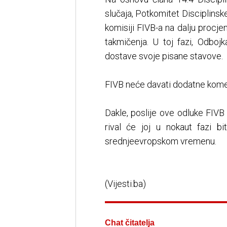
slučaja, Potkomitet Disciplinsk
komisiji FIVB-a na dalju procje
takmičenja. U toj fazi, Odboj
dostave svoje pisane stavove.
FIVB neće davati dodatne komen
Dakle, poslije ove odluke FIVB 
rival će joj u nokaut fazi bi
srednjeevropskom vremenu.
(Vijesti.ba)
Chat čitatelja