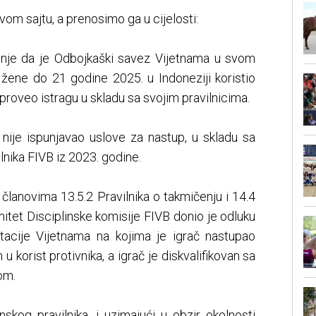
vom sajtu, a prenosimo ga u cijelosti:
mnje da je Odbojkaški savez Vijetnama u svom
žene do 21 godine 2025. u Indoneziji koristio
proveo istragu u skladu sa svojim pravilnicima.
 nije ispunjavao uslove za nastup, u skladu sa
lnika FIVB iz 2023. godine.
a članovima 13.5.2 Pravilnika o takmičenju i 14.4
mitet Disciplinske komisije FIVB donio je odluku
acije Vijetnama na kojima je igrač nastupao
u korist protivnika, a igrač je diskvalifikovan sa
om.
skog pravilnika, i uzimajući u obzir okolnosti