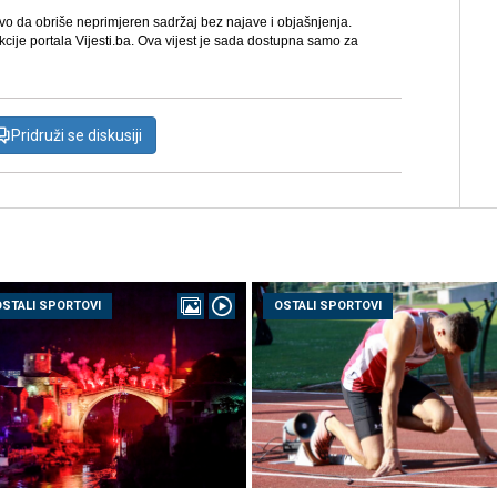
avo da obriše neprimjeren sadržaj bez najave i objašnjenja.
kcije portala Vijesti.ba. Ova vijest je sada dostupna samo za
Pridruži se diskusiji
OSTALI SPORTOVI
OSTALI SPORTOVI