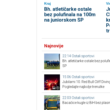
Kraj
Vi
Bh. atletičarke ostale
J
bez polufinala na 100m
C
na juniorskom SP
k
P
t
Najnovije
22:14
Ostali sportovi
Bh. atletičarke ostale bez pol
SP
15:06
Ostali sportovi
Jubilarni 10. Red Bull Cliff Divi
Pogledajte najbolje trenutke
22:03
Ostali sportovi
Bacačice kugle iz BiH bez plas