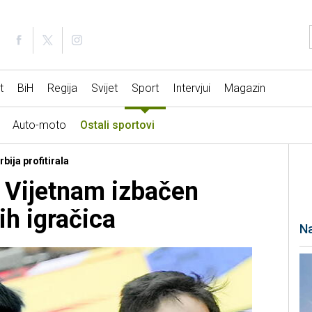
t
BiH
Regija
Svijet
Sport
Intervjui
Magazin
Auto-moto
Ostali sportovi
bija profitirala
 Vijetnam izbačen
ih igračica
Na