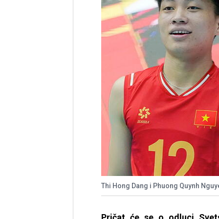
Thi Hong Dang i Phuong Quynh Nguye
Pričat će se o odluci Svet