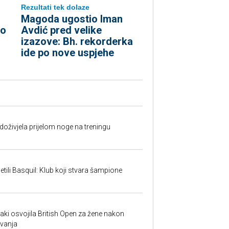
Rezultati tek dolaze
Magoda ugostio Iman
ko
Avdić pred velike
izazove: Bh. rekorderka
ide po nove uspjehe
doživjela prijelom noge na treningu
tili Basquil: Klub koji stvara šampione
i osvojila British Open za žene nakon
vanja