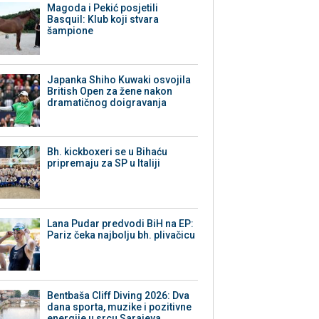
Magoda i Pekić posjetili
Basquil: Klub koji stvara
šampione
Japanka Shiho Kuwaki osvojila
British Open za žene nakon
dramatičnog doigravanja
Bh. kickboxeri se u Bihaću
pripremaju za SP u Italiji
Lana Pudar predvodi BiH na EP:
Pariz čeka najbolju bh. plivačicu
Bentbaša Cliff Diving 2026: Dva
dana sporta, muzike i pozitivne
energije u srcu Sarajeva