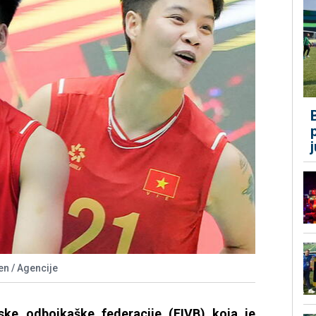
n / Agencije
ske odbojkaške federacije (FIVB) koja je