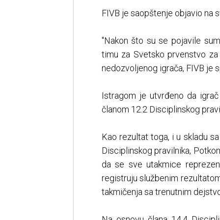
FIVB je saopštenje objavio na s
"Nakon što su se pojavile su
timu za Svetsko prvenstvo za 
nedozvoljenog igrača, FIVB je s
Istragom je utvrđeno da igrač
članom 12.2 Disciplinskog pravi
Kao rezultat toga, i u skladu s
Disciplinskog pravilnika, Potko
da se sve utakmice reprezent
registruju službenim rezultatom 
takmičenja sa trenutnim dejstv
Na osnovu člana 14.4 Disciplin