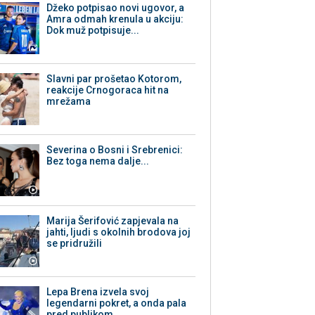
Džeko potpisao novi ugovor, a
Amra odmah krenula u akciju:
Dok muž potpisuje...
Slavni par prošetao Kotorom,
reakcije Crnogoraca hit na
mrežama
Severina o Bosni i Srebrenici:
Bez toga nema dalje...
Marija Šerifović zapjevala na
jahti, ljudi s okolnih brodova joj
se pridružili
Lepa Brena izvela svoj
legendarni pokret, a onda pala
pred publikom