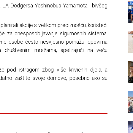
ča LA Dodgersa Yoshinobua Yamamota i bivšeg
 planirali akcije s velikom preciznošću, koristeći
če za onesposobljavanje sigurnosnih sistema.
avne osobe često nesvjesno pomažu lopovima
 na društvenim mrežama, apelirajući na veću
ze pod istragom zbog više krivičnih djela, a
odatno zaštite svoje domove, posebno ako su