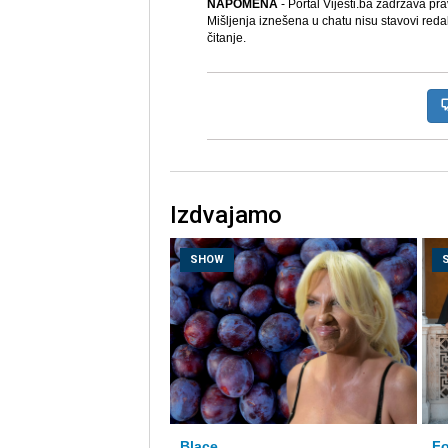
NAPOMENA
- Portal Vijesti.ba zadržava pr
Mišljenja iznešena u chatu nisu stavovi reda
čitanje.
Izdvajamo
SHOW
Blace
Fo