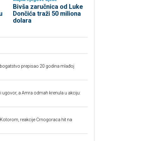
Bivša zaručnica od Luke
u
Dončića traži 50 miliona
dolara
e bogatstvo prepisao 20 godina mlađoj
 ugovor, a Amra odmah krenula u akciju:
.
 Kotorom, reakcije Crnogoraca hit na