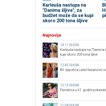
Karleuša nastupa na
B
"Danima šljive", za
H
budžet može da se kupi
pi
skoro 200 tona šljive
Najnovije
14:11
SHOW
Karleuša nastupa na "Danima šl
kupi skoro 200 tona šljive
12:45
SHOW
Bh. ljepotica Laila Hasanović oč
12:19
SHOW
Pjevačica u 61. godini pokazala
11:58
SHOW