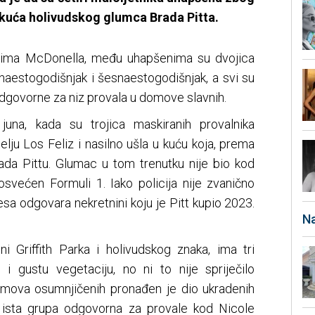
a kuća holivudskog glumca Brada Pitta.
 Jima McDonella, među uhapšenima su dvojica
estogodišnjak i šesnaestogodišnjak, a svi su
dgovorne za niz provala u domove slavnih.
juna, kada su trojica maskiranih provalnika
lju Los Feliz i nasilno ušla u kuću koja, prema
ada Pittu. Glumac u tom trenutku nije bio kod
osvećen Formuli 1. Iako policija nije zvanično
resa odgovara nekretnini koju je Pitt kupio 2023.
Na
ni Griffith Parka i holivudskog znaka, ima tri
i gustu vegetaciju, no ni to nije spriječilo
omova osumnjičenih pronađen je dio ukradenih
 ista grupa odgovorna za provale kod Nicole