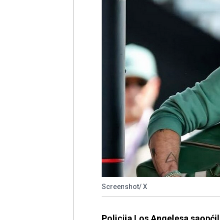
Screenshot/ X
Policija Los Angelesa saopćil