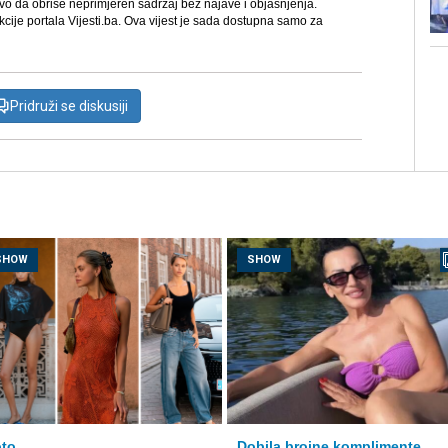
avo da obriše neprimjeren sadržaj bez najave i objašnjenja.
kcije portala Vijesti.ba. Ova vijest je sada dostupna samo za
Pridruži se diskusiji
SHOW
SHOW
to
Dobila brojne komplimente