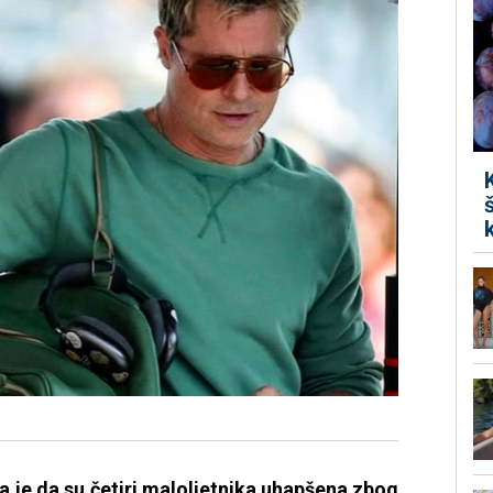
a je da su četiri maloljetnika uhapšena zbog