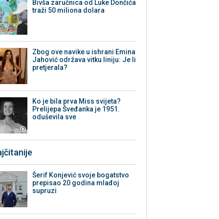
Bivša zaručnica od Luke Dončića
traži 50 miliona dolara
Zbog ove navike u ishrani Emina
Jahović održava vitku liniju: Je li
pretjerala?
Ko je bila prva Miss svijeta?
Prelijepa Šveđanka je 1951.
oduševila sve
jčitanije
Šerif Konjević svoje bogatstvo
prepisao 20 godina mlađoj
supruzi