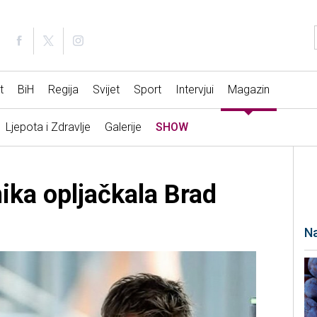
t
BiH
Regija
Svijet
Sport
Intervjui
Magazin
Ljepota i Zdravlje
Galerije
SHOW
nika opljačkala Brad
Na