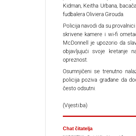
Kidman, Keitha Urbana, baca
fudbalera Oliviera Girouda.
Policija navodi da su provalnici
skrivene kamere i wi-fi ometa
McDonnell je upozorio da sl
objavljujući svoje kretanje
opreznost.
Osumnjičeni se trenutno nala
policija poziva građane da d
često odsutni.
(Vijesti.ba)
Chat čitatelja