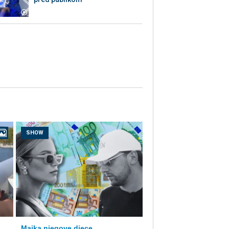
SHOW
Majka njegove djece