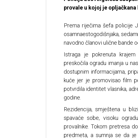
provale u kojoj je opljačkan
Prema riječima šefa policije
osamnaestogodišnjaka, sedamna
navodno članovi ulične bande o
Istraga je pokrenuta krajem 
preskočila ogradu imanja u nase
dostupnim informacijama, prip
kuće jer je promovisao film p
potvrdila identitet vlasnika, ad
godine.
Rezidencija, smještena u blizi
spavaće sobe, visoku ogradu 
provalnike. Tokom pretresa d
predmeta, a sumnja se da je