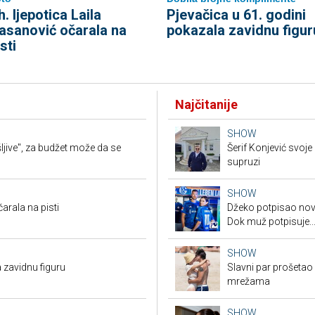
h. ljepotica Laila
Pjevačica u 61. godini
asanović očarala na
pokazala zavidnu figur
sti
Najčitanije
SHOW
jive", za budžet može da se
Šerif Konjević svoj
supruzi
SHOW
arala na pisti
Džeko potpisao novi
Dok muž potpisuje..
SHOW
 zavidnu figuru
Slavni par prošetao
mrežama
SHOW