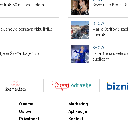
a traži 50 miliona dolara
Severina o Bosni i S
SHOW
 Jahović održava vitku liniju:
Marija Šerifović zapj
pridružili
SHOW
elijepa Šveđanka je 1951.
Lepa Brena izvela sv
publikom
O nama
Marketing
Uslovi
Aplikacije
Privatnost
Kontakt