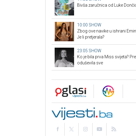
Bivša zaručnica od Luke Dončić
10:00
SHOW
Zbog ove navike u ishrani Emina
Je li pretjerala?
23:05
SHOW
Ko je bila prva Miss svijeta? Pr
oduševila sve