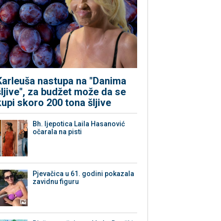
Karleuša nastupa na "Danima
šljive", za budžet može da se
kupi skoro 200 tona šljive
Bh. ljepotica Laila Hasanović
očarala na pisti
Pjevačica u 61. godini pokazala
zavidnu figuru