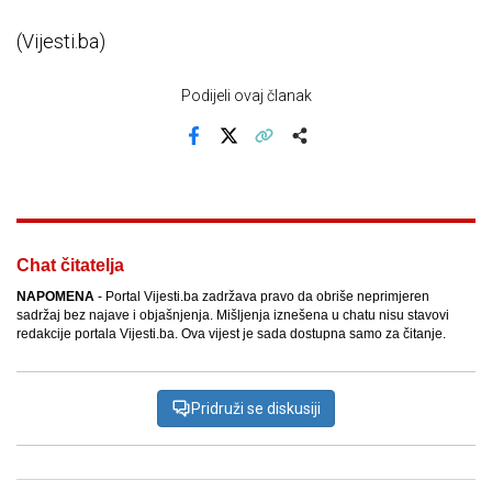
(Vijesti.ba)
Podijeli ovaj članak
Facebook
X
Kopiraj link
Više
Chat čitatelja
NAPOMENA
- Portal Vijesti.ba zadržava pravo da obriše neprimjeren
sadržaj bez najave i objašnjenja. Mišljenja iznešena u chatu nisu stavovi
redakcije portala Vijesti.ba. Ova vijest je sada dostupna samo za čitanje.
Pridruži se diskusiji