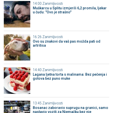
14:00
Zanimljivosti
Muškarcu u Splitu izmjerili 6,2 promila, ljekar
u čudu: "Ovo je strašno"
16:26
Zanimljivosti
Ovo su znakovi da vaš pas možda pati od
artritisa
14:40
Zanimljivosti
Lagana ljetna torta s malinama: Bez pečenja i
gotova bez puno muke
13:45
Zanimljivosti
Bosanac zaboravio suprugu na granici, samo
nastavio voziti za Njemačku bez nje