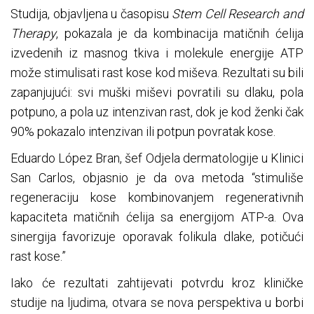
Studija, objavljena u časopisu
Stem Cell Research and
Therapy
, pokazala je da kombinacija matičnih ćelija
izvedenih iz masnog tkiva i molekule energije ATP
može stimulisati rast kose kod miševa. Rezultati su bili
zapanjujući: svi muški miševi povratili su dlaku, pola
potpuno, a pola uz intenzivan rast, dok je kod ženki čak
90% pokazalo intenzivan ili potpun povratak kose.
Eduardo López Bran, šef Odjela dermatologije u Klinici
San Carlos, objasnio je da ova metoda “stimuliše
regeneraciju kose kombinovanjem regenerativnih
kapaciteta matičnih ćelija sa energijom ATP-a. Ova
sinergija favorizuje oporavak folikula dlake, potičući
rast kose.”
Iako će rezultati zahtijevati potvrdu kroz kliničke
studije na ljudima, otvara se nova perspektiva u borbi