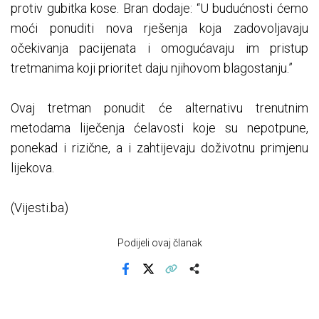
protiv gubitka kose. Bran dodaje: “U budućnosti ćemo
moći ponuditi nova rješenja koja zadovoljavaju
očekivanja pacijenata i omogućavaju im pristup
tretmanima koji prioritet daju njihovom blagostanju.”
Ovaj tretman ponudit će alternativu trenutnim
metodama liječenja ćelavosti koje su nepotpune,
ponekad i rizične, a i zahtijevaju doživotnu primjenu
lijekova.
(Vijesti.ba)
Podijeli ovaj članak
Facebook
X
Kopiraj link
Više