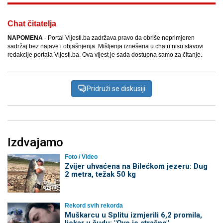
Chat čitatelja
NAPOMENA
- Portal Vijesti.ba zadržava pravo da obriše neprimjeren
sadržaj bez najave i objašnjenja. Mišljenja iznešena u chatu nisu stavovi
redakcije portala Vijesti.ba. Ova vijest je sada dostupna samo za čitanje.
Pridruži se diskusiji
Izdvajamo
Foto / Video
Zvijer uhvaćena na Bilećkom jezeru: Dug
2 metra, težak 50 kg
Rekord svih rekorda
Muškarcu u Splitu izmjerili 6,2 promila,
ljekar u čudu: "Ovo je strašno"