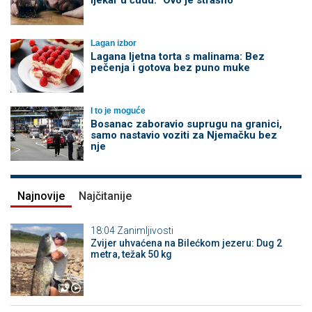
Lagan izbor
Lagana ljetna torta s malinama: Bez
pečenja i gotova bez puno muke
I to je moguće
Bosanac zaboravio suprugu na granici,
samo nastavio voziti za Njemačku bez
nje
Najnovije
Najčitanije
18:04
Zanimljivosti
Zvijer uhvaćena na Bilećkom jezeru: Dug 2
metra, težak 50 kg