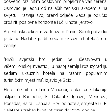
posvetio različitim poslovnim projektima van terena.
Osnovao je jednu od najjačih teniskih akademija na
svijetu i razvija svoj brend odjeće. Sada je odlučio
proširiti poslovne horizonte i ući u hotelijerstvo.
Argentinski sekretar za turizam Daniel Scioli potvrdio
je da će Nadal izgraditi sedam luksuznih hotela širom
zemlje.
"Bivši svjetski broj jedan će učestvovati u
višemilionskoj investiciji u našoj zemlji kroz izgradnju
sedam luksuznih hotela na raznim popularnim
turističkim mjestima", izjavio je Scioli.
Hoteli će biti dio lanca Manacor, a planirane lokacije
uključuju Bariloche, El Calafate, Iguazú, Mendoza,
Posadas, Salta i Ushuaia. Prvi od hotela, smješten u El
Calafateu, trebao bi biti otvoren do 2026. godine.