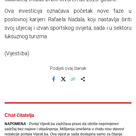
Ova investicija označava početak nove faze u
poslovnoj karijeri Rafaela Nadala, koji nastavlja širiti
svoj utjecaj i izvan sportskog svijeta, sada i u sektoru
luksuznog turizma.
(Vijesti.ba)
Podijeli ovaj članak
Facebook
X
Kopiraj link
Više
Chat čitatelja
NAPOMENA
- Portal Vijesti.ba zadržava pravo da obriše neprimjeren
sadržaj bez najave i objašnjenja. Mišljenja iznešena u chatu nisu stavovi
redakcije portala Vijesti.ba. Ova vijest je sada dostupna samo za čitanje.