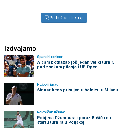
Pridruži se diskusiji
Izdvajamo
Španski teniser
Alcaraz otkazao još jedan veliki turnir,
pod znakom pitanja i US Open
Najbolji igrač
Sinner hitno primljen u bolnicu u Milanu
Polovičan učinak
Pobjeda Džumhura i poraz Bašića na
startu turnira u Poljskoj