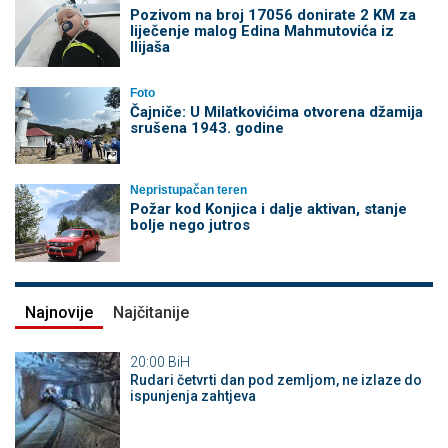
Pozivom na broj 17056 donirate 2 KM za
liječenje malog Edina Mahmutovića iz
Ilijaša
Foto
Čajniče: U Milatkovićima otvorena džamija
srušena 1943. godine
Nepristupačan teren
Požar kod Konjica i dalje aktivan, stanje
bolje nego jutros
Najnovije
Najčitanije
20:00
BiH
Rudari četvrti dan pod zemljom, ne izlaze do
ispunjenja zahtjeva