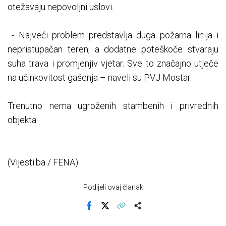
otežavaju nepovoljni uslovi.
- Najveći problem predstavlja duga požarna linija i
nepristupačan teren, a dodatne poteškoče stvaraju
suha trava i promjenjiv vjetar. Sve to značajno utječe
na učinkovitost gašenja – naveli su PVJ Mostar.
Trenutno nema ugroženih stambenih i privrednih
objekta.
(Vijesti.ba / FENA)
Podijeli ovaj članak
Facebook
X
Kopiraj link
Više