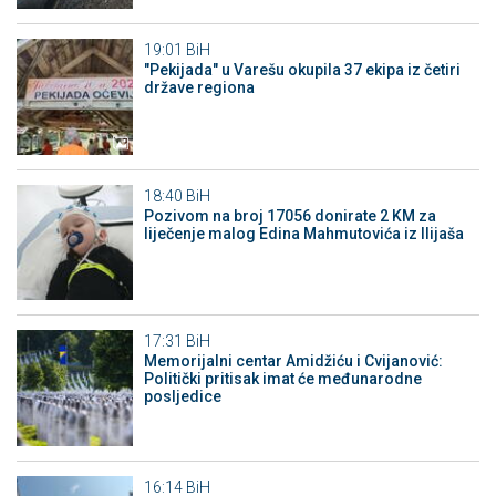
19:01
BiH
"Pekijada" u Varešu okupila 37 ekipa iz četiri
države regiona
18:40
BiH
Pozivom na broj 17056 donirate 2 KM za
liječenje malog Edina Mahmutovića iz Ilijaša
17:31
BiH
Memorijalni centar Amidžiću i Cvijanović:
Politički pritisak imat će međunarodne
posljedice
16:14
BiH