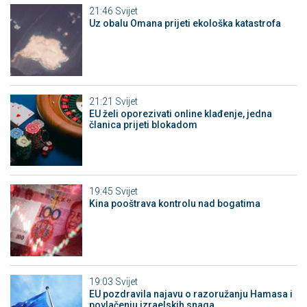
21:46
Svijet
Uz obalu Omana prijeti ekološka katastrofa
21:21
Svijet
EU želi oporezivati online klađenje, jedna
članica prijeti blokadom
19:45
Svijet
Kina pooštrava kontrolu nad bogatima
19:03
Svijet
EU pozdravila najavu o razoružanju Hamasa i
povlačenju izraelskih snaga