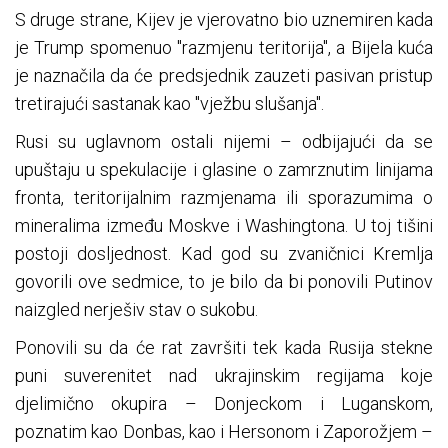
S druge strane, Kijev je vjerovatno bio uznemiren kada
je Trump spomenuo "razmjenu teritorija", a Bijela kuća
je naznačila da će predsjednik zauzeti pasivan pristup
tretirajući sastanak kao "vježbu slušanja".
Rusi su uglavnom ostali nijemi – odbijajući da se
upuštaju u spekulacije i glasine o zamrznutim linijama
fronta, teritorijalnim razmjenama ili sporazumima o
mineralima između Moskve i Washingtona. U toj tišini
postoji dosljednost. Kad god su zvaničnici Kremlja
govorili ove sedmice, to je bilo da bi ponovili Putinov
naizgled nerješiv stav o sukobu.
Ponovili su da će rat završiti tek kada Rusija stekne
puni suverenitet nad ukrajinskim regijama koje
djelimično okupira – Donjeckom i Luganskom,
poznatim kao Donbas, kao i Hersonom i Zaporožjem –