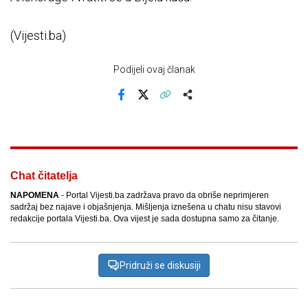
(Vijesti.ba)
Podijeli ovaj članak
Facebook
X
Kopiraj link
Više
Chat čitatelja
NAPOMENA
- Portal Vijesti.ba zadržava pravo da obriše neprimjeren
sadržaj bez najave i objašnjenja. Mišljenja iznešena u chatu nisu stavovi
redakcije portala Vijesti.ba. Ova vijest je sada dostupna samo za čitanje.
Pridruži se diskusiji