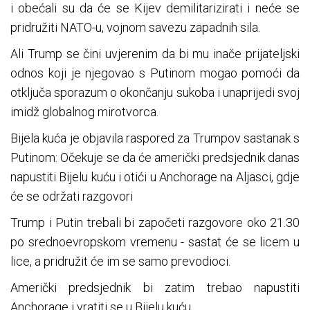
i obećali su da će se Kijev demilitarizirati i neće se
pridružiti NATO-u, vojnom savezu zapadnih sila.
Ali Trump se čini uvjerenim da bi mu inače prijateljski
odnos koji je njegovao s Putinom mogao pomoći da
otključa sporazum o okončanju sukoba i unaprijedi svoj
imidž globalnog mirotvorca.
Bijela kuća je objavila raspored za Trumpov sastanak s
Putinom: Očekuje se da će američki predsjednik danas
napustiti Bijelu kuću i otići u Anchorage na Aljasci, gdje
će se održati razgovori
Trump i Putin trebali bi započeti razgovore oko 21.30
po srednoevropskom vremenu - sastat će se licem u
lice, a pridružit će im se samo prevodioci.
Američki predsjednik bi zatim trebao napustiti
Anchorage i vratiti se u Bijelu kuću.