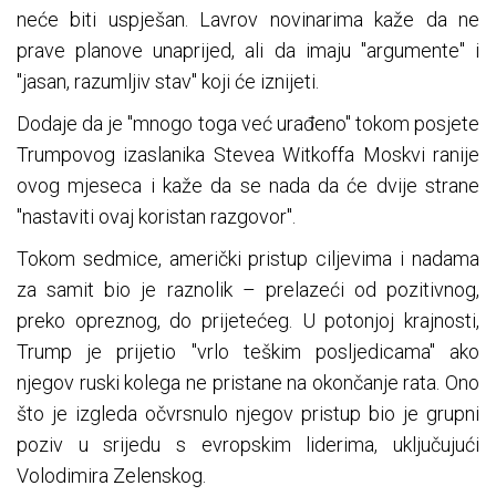
neće biti uspješan. Lavrov novinarima kaže da ne
prave planove unaprijed, ali da imaju "argumente" i
"jasan, razumljiv stav" koji će iznijeti.
Dodaje da je "mnogo toga već urađeno" tokom posjete
Trumpovog izaslanika Stevea Witkoffa Moskvi ranije
ovog mjeseca i kaže da se nada da će dvije strane
"nastaviti ovaj koristan razgovor".
Tokom sedmice, američki pristup ciljevima i nadama
za samit bio je raznolik – prelazeći od pozitivnog,
preko opreznog, do prijetećeg. U potonjoj krajnosti,
Trump je prijetio "vrlo teškim posljedicama" ako
njegov ruski kolega ne pristane na okončanje rata. Ono
što je izgleda očvrsnulo njegov pristup bio je grupni
poziv u srijedu s evropskim liderima, uključujući
Volodimira Zelenskog.