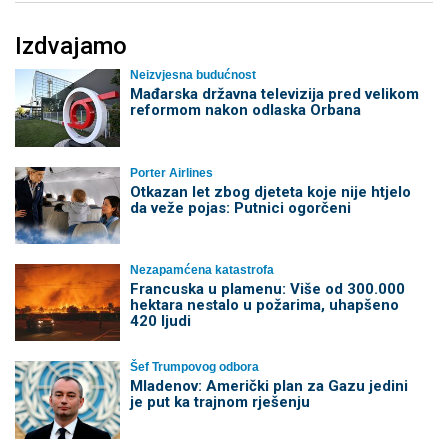
Izdvajamo
Neizvjesna budućnost
Mađarska državna televizija pred velikom
reformom nakon odlaska Orbana
Porter Airlines
Otkazan let zbog djeteta koje nije htjelo
da veže pojas: Putnici ogorčeni
Nezapamćena katastrofa
Francuska u plamenu: Više od 300.000
hektara nestalo u požarima, uhapšeno
420 ljudi
Šef Trumpovog odbora
Mladenov: Američki plan za Gazu jedini
je put ka trajnom rješenju