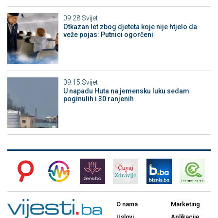
09:28
Svijet
Otkazan let zbog djeteta koje nije htjelo da
veže pojas: Putnici ogorčeni
09:15
Svijet
U napadu Huta na jemensku luku sedam
poginulih i 30 ranjenih
O nama
Marketing
Uslovi
Aplikacije