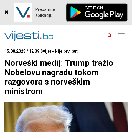
Preuzmite
aplikaciju
Toggl
navig
15.08.2025 / 12:39 Svijet - Nije prvi put
Norveški medij: Trump tražio
Nobelovu nagradu tokom
razgovora s norveškim
ministrom