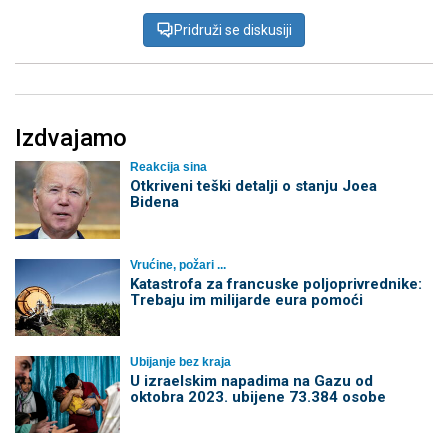
Pridruži se diskusiji
Izdvajamo
Reakcija sina
Otkriveni teški detalji o stanju Joea
Bidena
Vrućine, požari ...
Katastrofa za francuske poljoprivrednike:
Trebaju im milijarde eura pomoći
Ubijanje bez kraja
U izraelskim napadima na Gazu od
oktobra 2023. ubijene 73.384 osobe