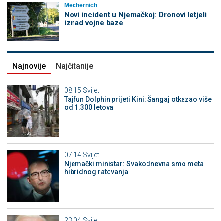
Mechernich
Novi incident u Njemačkoj: Dronovi letjeli
iznad vojne baze
Najnovije
Najčitanije
08:15
Svijet
Tajfun Dolphin prijeti Kini: Šangaj otkazao više
od 1.300 letova
07:14
Svijet
Njemački ministar: Svakodnevna smo meta
hibridnog ratovanja
23:04
Svijet