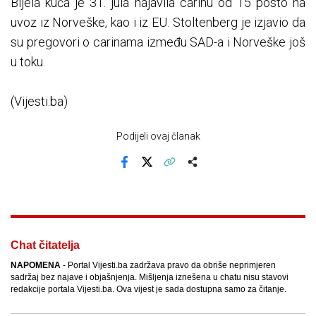
Bijela kuća je 31. jula najavila carinu od 15 posto na
uvoz iz Norveške, kao i iz EU. Stoltenberg je izjavio da
su pregovori o carinama između SAD-a i Norveške još
u toku.
(Vijesti.ba)
Podijeli ovaj članak
Facebook
X
Kopiraj link
Više
Chat čitatelja
NAPOMENA
- Portal Vijesti.ba zadržava pravo da obriše neprimjeren
sadržaj bez najave i objašnjenja. Mišljenja iznešena u chatu nisu stavovi
redakcije portala Vijesti.ba. Ova vijest je sada dostupna samo za čitanje.