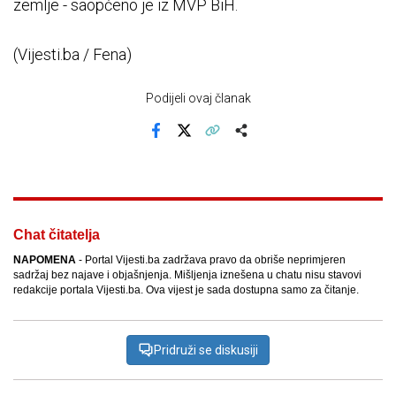
zemlje - saopćeno je iz MVP BiH.
(Vijesti.ba / Fena)
Podijeli ovaj članak
Facebook
X
Kopiraj link
Više
Chat čitatelja
NAPOMENA
- Portal Vijesti.ba zadržava pravo da obriše neprimjeren
sadržaj bez najave i objašnjenja. Mišljenja iznešena u chatu nisu stavovi
redakcije portala Vijesti.ba. Ova vijest je sada dostupna samo za čitanje.
Pridruži se diskusiji