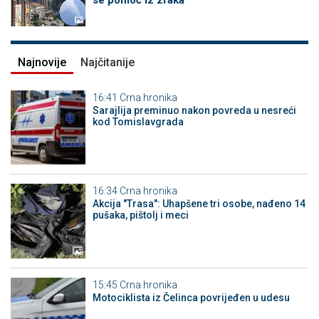
se pomoć iz zraka
Najnovije
Najčitanije
16:41
Crna hronika
Sarajlija preminuo nakon povreda u nesreći
kod Tomislavgrada
16:34
Crna hronika
Akcija "Trasa": Uhapšene tri osobe, nađeno 14
pušaka, pištolj i meci
15:45
Crna hronika
Motociklista iz Čelinca povrijeđen u udesu