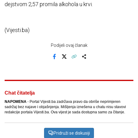
dejstvom 2,57 promila alkohola u krvi.
(Vijesti.ba)
Podijeli ovaj članak
Facebook
X
Kopiraj link
Više
Chat čitatelja
NAPOMENA
- Portal Vijesti.ba zadržava pravo da obriše neprimjeren
sadržaj bez najave i objašnjenja. Mišljenja iznešena u chatu nisu stavovi
redakcije portala Vijesti.ba. Ova vijest je sada dostupna samo za čitanje.
Pridruži se diskusiji