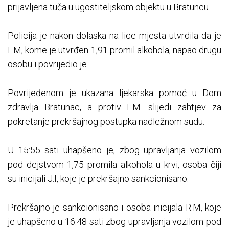
prijavljena tuča u ugostiteljskom objektu u Bratuncu.
Policija je nakon dolaska na lice mjesta utvrdila da je
F.M, kome je utvrđen 1,91 promil alkohola, napao drugu
osobu i povrijedio je.
Povrijeđenom je ukazana ljekarska pomoć u Dom
zdravlja Bratunac, a protiv F.M. slijedi zahtjev za
pokretanje prekršajnog postupka nadležnom sudu.
U 15:55 sati uhapšeno je, zbog upravljanja vozilom
pod dejstvom 1,75 promila alkohola u krvi, osoba čiji
su inicijali J.I, koje je prekršajno sankcionisano.
Prekršajno je sankcionisano i osoba inicijala R.M, koje
je uhapšeno u 16:48 sati zbog upravljanja vozilom pod