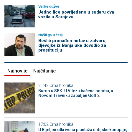
Velike gužve
Јedno lice povrijeđeno u sudaru dva
vozila u Sarajevu
Našli ga u ćeliji
Bešlić pronađen mrtav u zatvoru,
djevojke iz Banjaluke dovodio za
prostituciju
Najnovije
Najčitanije
21:43
Crna hronika
Burno u SBK: U Vitezu bačena bomba, u
Novom Travniku zapaljen Golf 2
17:02
Crna hronika
​U Bijeljini otkrivena plantaža indijske konoplje,