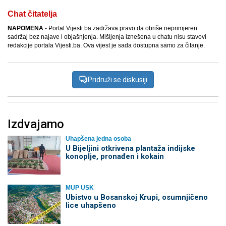
Chat čitatelja
NAPOMENA
- Portal Vijesti.ba zadržava pravo da obriše neprimjeren
sadržaj bez najave i objašnjenja. Mišljenja iznešena u chatu nisu stavovi
redakcije portala Vijesti.ba. Ova vijest je sada dostupna samo za čitanje.
Pridruži se diskusiji
Izdvajamo
Uhapšena jedna osoba
​U Bijeljini otkrivena plantaža indijske
konoplje, pronađen i kokain
MUP USK
Ubistvo u Bosanskoj Krupi, osumnjičeno
lice uhapšeno