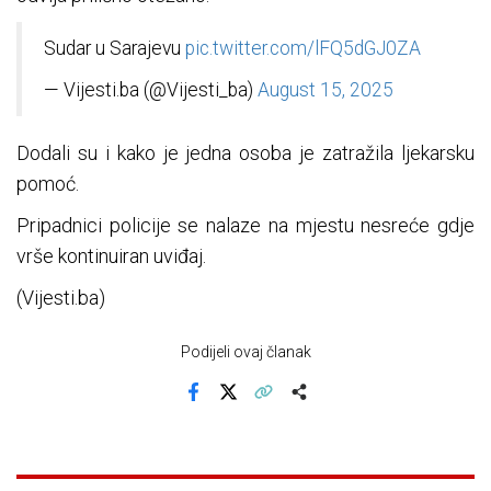
Sudar u Sarajevu
pic.twitter.com/lFQ5dGJ0ZA
— Vijesti.ba (@Vijesti_ba)
August 15, 2025
Dodali su i kako je jedna osoba je zatražila ljekarsku
pomoć.
Pripadnici policije se nalaze na mjestu nesreće gdje
vrše kontinuiran uviđaj.
(Vijesti.ba)
Podijeli ovaj članak
Facebook
X
Kopiraj link
Više