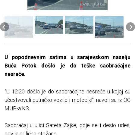
U popodnevnim satima u sarajevskom naselju
Buća Potok došlo je do teške saobraćajne
nesreće.
“U 12:20 došlo je do saobraćajne nesreće u kojoj su
učestvovali putničko vozilo i motocikl", naveli su iz OC
MUP-a KS.
Saobraćaj u ulici Safeta Zajke, gdje se i desio udes,
odvija prilično otežano.