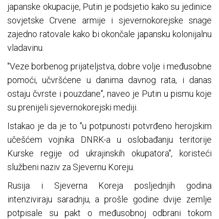
japanske okupacije, Putin je podsjetio kako su jedinice
sovjetske Crvene armije i sjevernokorejske snage
zajedno ratovale kako bi okončale japansku kolonijalnu
vladavinu.
"Veze borbenog prijateljstva, dobre volje i međusobne
pomoći, učvršćene u danima davnog rata, i danas
ostaju čvrste i pouzdane", naveo je Putin u pismu koje
su prenijeli sjevernokorejski mediji.
Istakao je da je to "u potpunosti potvrđeno herojskim
učešćem vojnika DNRK-a u oslobađanju teritorije
Kurske regije od ukrajinskih okupatora", koristeći
službeni naziv za Sjevernu Koreju.
Rusija i Sjeverna Koreja posljednjih godina
intenziviraju saradnju, a prošle godine dvije zemlje
potpisale su pakt o međusobnoj odbrani tokom