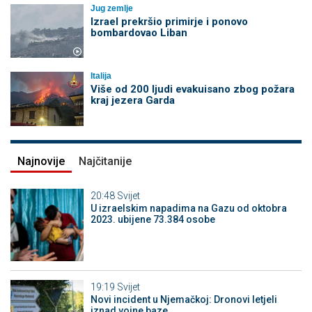
Jug zemlje
Izrael prekršio primirje i ponovo
bombardovao Liban
Italija
Više od 200 ljudi evakuisano zbog požara
kraj jezera Garda
Najnovije
Najčitanije
20:48
Svijet
U izraelskim napadima na Gazu od oktobra
2023. ubijene 73.384 osobe
19:19
Svijet
Novi incident u Njemačkoj: Dronovi letjeli
iznad vojne baze