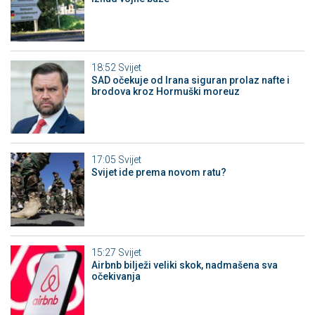
18:52
Svijet
SAD očekuje od Irana siguran prolaz nafte i
brodova kroz Hormuški moreuz
17:05
Svijet
Svijet ide prema novom ratu?
15:27
Svijet
Airbnb bilježi veliki skok, nadmašena sva
očekivanja