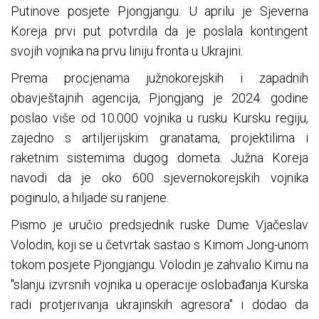
Putinove posjete Pjongjangu. U aprilu je Sjeverna
Koreja prvi put potvrdila da je poslala kontingent
svojih vojnika na prvu liniju fronta u Ukrajini.
Prema procjenama južnokorejskih i zapadnih
obavještajnih agencija, Pjongjang je 2024. godine
poslao više od 10.000 vojnika u rusku Kursku regiju,
zajedno s artiljerijskim granatama, projektilima i
raketnim sistemima dugog dometa. Južna Koreja
navodi da je oko 600 sjevernokorejskih vojnika
poginulo, a hiljade su ranjene.
Pismo je uručio predsjednik ruske Dume Vjačeslav
Volodin, koji se u četvrtak sastao s Kimom Jong-unom
tokom posjete Pjongjangu. Volodin je zahvalio Kimu na
"slanju izvrsnih vojnika u operacije oslobađanja Kurska
radi protjerivanja ukrajinskih agresora" i dodao da