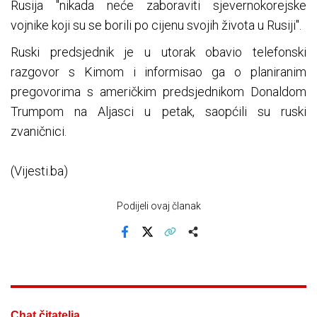
Rusija "nikada neće zaboraviti sjevernokorejske
vojnike koji su se borili po cijenu svojih života u Rusiji".
Ruski predsjednik je u utorak obavio telefonski
razgovor s Kimom i informisao ga o planiranim
pregovorima s američkim predsjednikom Donaldom
Trumpom na Aljasci u petak, saopćili su ruski
zvaničnici.
(Vijesti.ba)
Podijeli ovaj članak
Facebook
X
Kopiraj link
Više
Chat čitatelja