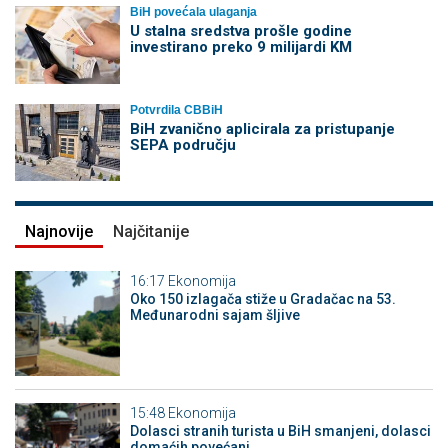
BiH povećala ulaganja
U stalna sredstva prošle godine
investirano preko 9 milijardi KM
Potvrdila CBBiH
BiH zvanično aplicirala za pristupanje
SEPA području
Najnovije
Najčitanije
16:17
Ekonomija
Oko 150 izlagača stiže u Gradačac na 53.
Međunarodni sajam šljive
15:48
Ekonomija
Dolasci stranih turista u BiH smanjeni, dolasci
domaćih povećani