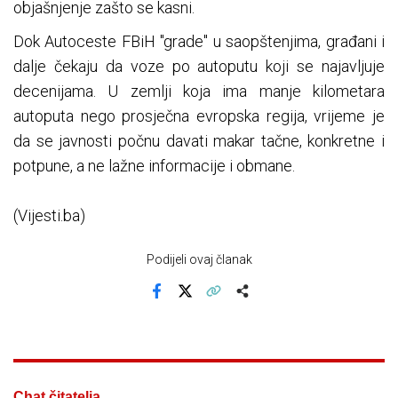
objašnjenje zašto se kasni.
Dok Autoceste FBiH "grade" u saopštenjima, građani i
dalje čekaju da voze po autoputu koji se najavljuje
decenijama. U zemlji koja ima manje kilometara
autoputa nego prosječna evropska regija, vrijeme je
da se javnosti počnu davati makar tačne, konkretne i
potpune, a ne lažne informacije i obmane.
(Vijesti.ba)
Podijeli ovaj članak
Facebook
X
Kopiraj link
Više
Chat čitatelja