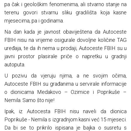
pa čak i geološkim fenomenima, ali stvarno stanje na
terenu govori stvarnu sliku gradilišta koja kasne
mjesecima, pa i godinama.
Na dan kada je javnost obaviještena da Autoceste
FBIH nisu na vrijeme osigurale dovoljne količine TAG
uređaja, te da ih nema u prodaji, Autoceste FBIH su u
javni prostor plasirale priče o napretku u gradnji
autoputa.
U pozivu da vjeruju njima, a ne svojim očima,
Autoceste FBIH su građanima u servirale informacije
o dionicama Medakovo – Ozimice i Poprikuše –
Nemila. Samo što nije!
Ipak, iz Autocesta FBIH nisu naveli da dionica
Poprikuše - Nemila s izgradnjom kasni već 15 mjeseci.
Da bi se to prikrilo ispisana je bajka o susretu s