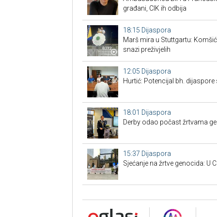
građani, CIK ih odbija
18:15
Dijaspora
Marš mira u Stuttgartu: Komšić g
snazi preživjelih
12:05
Dijaspora
Hurtić: Potencijal bh. dijaspore 
18:01
Dijaspora
Derby odao počast žrtvama gen
15:37
Dijaspora
Sjećanje na žrtve genocida: U C