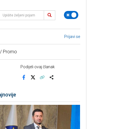
Prijavi se
 / Promo
Podijeli ovaj članak
Facebook
X
Kopiraj link
Više
jnovije