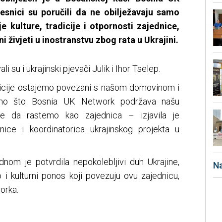
snici su poručili da ne obilježavaju samo
e kulture, tradicije i otpornosti zajednice,
 živjeti u inostranstvu zbog rata u Ukrajini.
su i ukrajinski pjevači Julik i Ihor Tselep.
adicije ostajemo povezani s našom domovinom i
 smo što Bosnia UK Network podržava našu
ke da rastemo kao zajednica – izjavila je
ice i koordinatorica ukrajinskog projekta u
dnom je potvrdila nepokolebljivi duh Ukrajine,
Na
o i kulturni ponos koji povezuju ovu zajednicu,
orka.