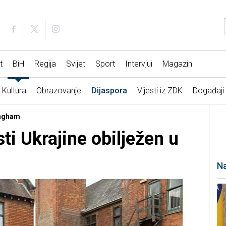
t
BiH
Regija
Svijet
Sport
Intervjui
Magazin
Kultura
Obrazovanje
Dijaspora
Vijesti iz ZDK
Događaji
ingham
i Ukrajine obilježen u
i
Na