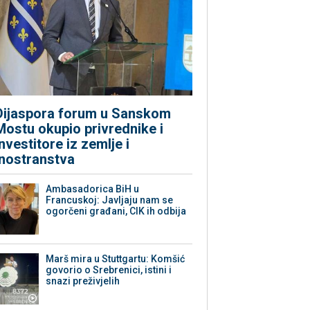
Dijaspora forum u Sanskom
Mostu okupio privrednike i
investitore iz zemlje i
inostranstva
Ambasadorica BiH u
Francuskoj: Javljaju nam se
ogorčeni građani, CIK ih odbija
Marš mira u Stuttgartu: Komšić
govorio o Srebrenici, istini i
snazi preživjelih