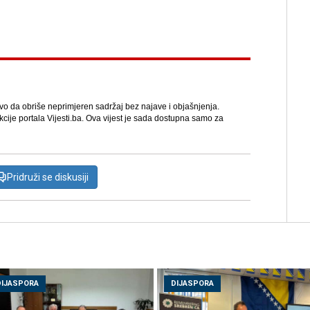
avo da obriše neprimjeren sadržaj bez najave i objašnjenja.
kcije portala Vijesti.ba. Ova vijest je sada dostupna samo za
Pridruži se diskusiji
DIJASPORA
DIJASPORA