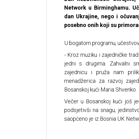
Network u Birminghamu. Uče
dan Ukrajine, nego i očuvanj
posebno onih koji su primorani
U bogatom programu, učestvovali 
- Kroz muziku i zajedničke tr
jedni s drugima. Zahvalni
zajednicu i pruža nam prili
menadžerica za razvoj zajedn
Bosanskoj kući Maria Shvenko.
Večer u Bosanskoj kući još je
podsjetivši na snagu, jedinstv
saopćeno je iz Bosnia UK Netw