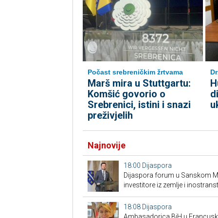
Počast srebreničkim žrtvama
Dr
Marš mira u Stuttgartu:
H
Komšić govorio o
d
Srebrenici, istini i snazi
u
preživjelih
Najnovije
18:00
Dijaspora
Dijaspora forum u Sanskom Mos
investitore iz zemlje i inostrans
18:08
Dijaspora
Ambasadorica BiH u Francuskoj