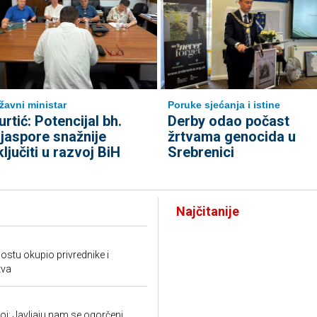
žavni ministar
Poruke sjećanja i istine
urtić: Potencijal bh.
Derby odao počast
ijaspore snažnije
žrtvama genocida u
ključiti u razvoj BiH
Srebrenici
Najčitanije
tu okupio privrednike i
tva
: Javljaju nam se ogorčeni