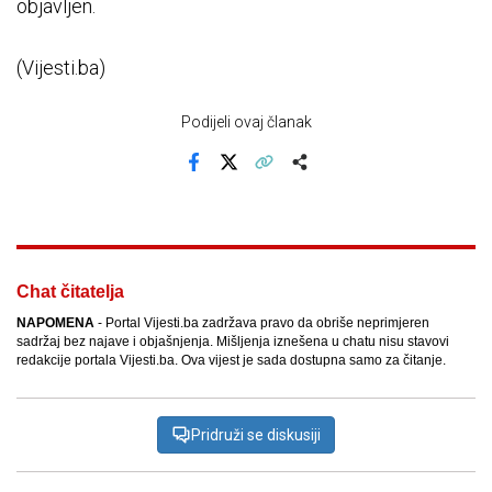
objavljen.
(Vijesti.ba)
Podijeli ovaj članak
Facebook
X
Kopiraj link
Više
Chat čitatelja
NAPOMENA
- Portal Vijesti.ba zadržava pravo da obriše neprimjeren
sadržaj bez najave i objašnjenja. Mišljenja iznešena u chatu nisu stavovi
redakcije portala Vijesti.ba. Ova vijest je sada dostupna samo za čitanje.
Pridruži se diskusiji