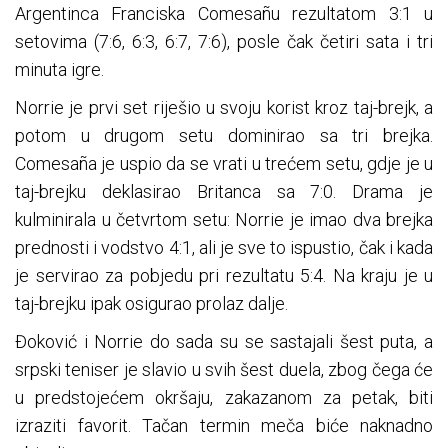
Argentinca Franciska Comesañu rezultatom 3:1 u
setovima (7:6, 6:3, 6:7, 7:6), posle čak četiri sata i tri
minuta igre.
Norrie je prvi set riješio u svoju korist kroz taj-brejk, a
potom u drugom setu dominirao sa tri brejka.
Comesaña je uspio da se vrati u trećem setu, gdje je u
taj-brejku deklasirao Britanca sa 7:0. Drama je
kulminirala u četvrtom setu: Norrie je imao dva brejka
prednosti i vodstvo 4:1, ali je sve to ispustio, čak i kada
je servirao za pobjedu pri rezultatu 5:4. Na kraju je u
taj-brejku ipak osigurao prolaz dalje.
Đoković i Norrie do sada su se sastajali šest puta, a
srpski teniser je slavio u svih šest duela, zbog čega će
u predstojećem okršaju, zakazanom za petak, biti
izraziti favorit. Tačan termin meča biće naknadno