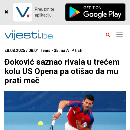
Preuzmite
aplikaciju
Toggl
navig
28.08.2025 / 08:01 Tenis - 35. na ATP listi
Đoković saznao rivala u trećem
kolu US Opena pa otišao da mu
prati meč