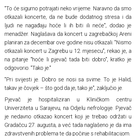
"To će sigurno potrajati neko vrijeme. Naravno da smo
otkazali koncerte, da ne bude dodatnog stresa i da
ljudi ne
nagađaju
hoće li ih biti ili neće", dodao je
menadžer. Naglašava da koncert u zagrebačkoj Areni
planiran za decembar ove godine nisu otkazali. "Nismo
otkazali koncert u Zagrebu u 12. mjesecu", rekao je, a
na pitanje "hoće li pjevač tada biti dobro", kratko je
odgovorio: "Tako je."
"Pri svijesti je. Dobro se nosi sa svime. To je Halid,
takav je čovjek
–
što god da je, tako je", zaključio je.
Pjevač je hospitaliziran u Kliničkom centru
Univerziteta u Sarajevu, na Odjelu nefrologije. Pjevač
je nedavno otkazao koncert koji je trebao održati u
Gradačcu 27.
augusta
, a već tada naglašeno je da ima
zdravstvenih problema te da počinje s rehabilitacijom.