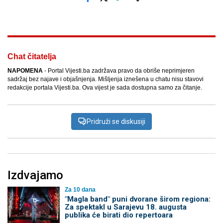
Facebook
X
Kopiraj link
Više
Chat čitatelja
NAPOMENA
- Portal Vijesti.ba zadržava pravo da obriše neprimjeren
sadržaj bez najave i objašnjenja. Mišljenja iznešena u chatu nisu stavovi
redakcije portala Vijesti.ba. Ova vijest je sada dostupna samo za čitanje.
Pridruži se diskusiji
Izdvajamo
Za 10 dana
"Magla band" puni dvorane širom regiona:
Za spektakl u Sarajevu 18. augusta
publika će birati dio repertoara