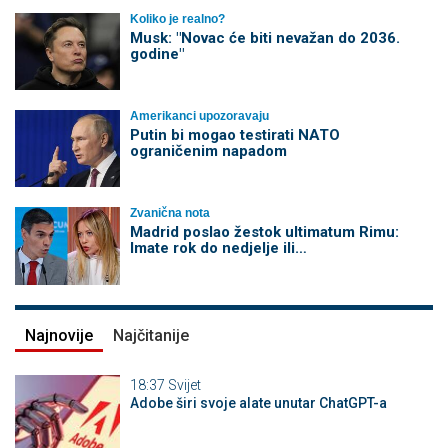
Koliko je realno?
Musk: "Novac će biti nevažan do 2036.
godine"
Amerikanci upozoravaju
Putin bi mogao testirati NATO
ograničenim napadom
Zvanična nota
Madrid poslao žestok ultimatum Rimu:
Imate rok do nedjelje ili…
Najnovije
Najčitanije
18:37
Svijet
Adobe širi svoje alate unutar ChatGPT-a