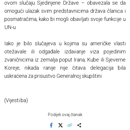
ovom slučaju Sjedinjene Države – obavezala se da
omogući ulazak svim predstavnicima država članica i
posmatračima, kako bi mogli obavljati svoje funkcije u
UN-u.
Iako je bilo slučajeva u kojima su američke vlasti
otežavale ili odgađale izdavanje viza pojedinim
zvaničnicima iz zemalja poput Irana, Kube ili Sjeverne
Koreje, nikada ranije nije čitava delegacija bila
uskraćena za prisustvo Generalnoj skupštini.
(Vijesti.ba)
Podijeli ovaj članak
Facebook
X
Kopiraj link
Više