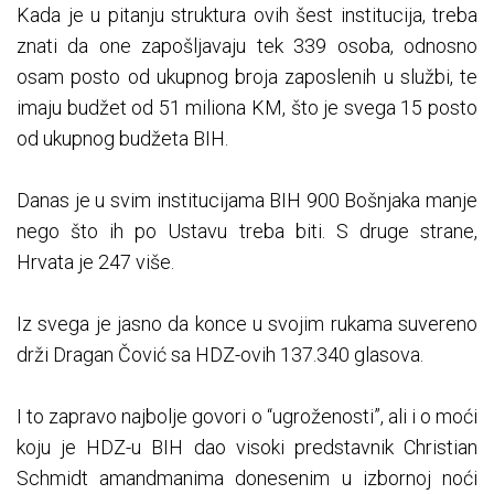
Kada je u pitanju struktura ovih šest institucija, treba
znati da one zapošljavaju tek 339 osoba, odnosno
osam posto od ukupnog broja zaposlenih u službi, te
imaju budžet od 51 miliona KM, što je svega 15 posto
od ukupnog budžeta BIH.
Danas je u svim institucijama BIH 900 Bošnjaka manje
nego što ih po Ustavu treba biti. S druge strane,
Hrvata je 247 više.
Iz svega je jasno da konce u svojim rukama suvereno
drži Dragan Čović sa HDZ-ovih 137.340 glasova.
I to zapravo najbolje govori o “ugroženosti”, ali i o moći
koju je HDZ-u BIH dao visoki predstavnik Christian
Schmidt amandmanima donesenim u izbornoj noći