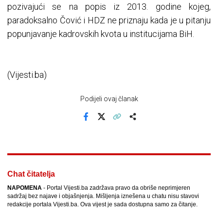
pozivajući se na popis iz 2013. godine kojeg,
paradoksalno Čović i HDZ ne priznaju kada je u pitanju
popunjavanje kadrovskih kvota u institucijama BiH.
(Vijesti.ba)
Podijeli ovaj članak
Facebook
X
Kopiraj link
Više
Chat čitatelja
NAPOMENA
- Portal Vijesti.ba zadržava pravo da obriše neprimjeren
sadržaj bez najave i objašnjenja. Mišljenja iznešena u chatu nisu stavovi
redakcije portala Vijesti.ba. Ova vijest je sada dostupna samo za čitanje.