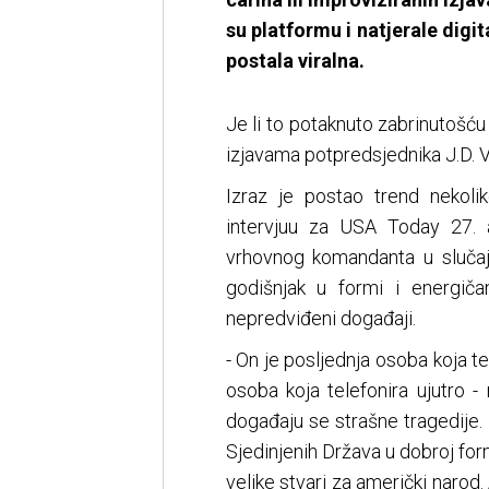
su platformu i natjerale digit
postala viralna.
Je li to potaknuto zabrinutošću
izjavama potpredsjednika J.D.
Izraz je postao trend nekol
intervjuu za USA Today 27. 
vrhovnog komandanta u slučaju
godišnjak u formi i energič
nepredviđeni događaji.
- On je posljednja osoba koja te
osoba koja telefonira ujutro 
događaju se strašne tragedije. 
Sjedinjenih Država u dobroj form
velike stvari za američki narod.