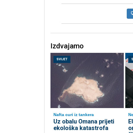
Izdvajamo
SVIJET
Nafta curi iz tankera
Ne
Uz obalu Omana prijeti
E
ekološka katastrofa
o