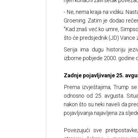
njen konačni završetak poveza
- Ne, nema kraja na vidiku. Nas
Groening. Zatim je dodao reče
"Kad znaš već ko umre, Simpson
što će predsjednik (JD) Vance za
Serija ima dugu historiju je
izborne pobjede 2000. godine 
Zadnje pojavljivanje 25. avgu
Prema izvještajima, Trump se 
odnosno od 25. avgusta. Situac
nakon što su neki naveli da pre
pojavljivanja najavljena za sljed
Povezujući sve pretpostavke