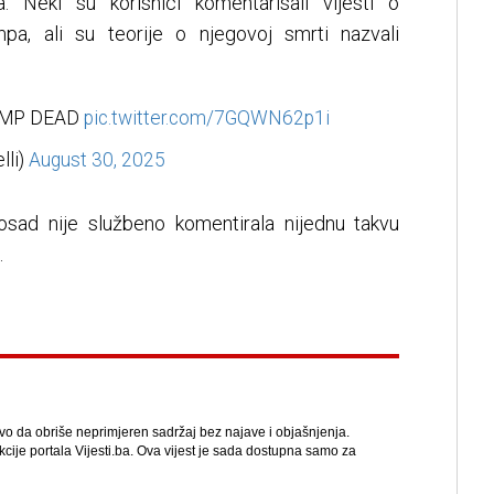
 Neki su korisnici komentarisali vijesti o
mpa, ali su teorije o njegovoj smrti nazvali
UMP DEAD
pic.twitter.com/7GQWN62p1i
lli)
August 30, 2025
osad nije službeno komentirala nijednu takvu
.
avo da obriše neprimjeren sadržaj bez najave i objašnjenja.
kcije portala Vijesti.ba. Ova vijest je sada dostupna samo za