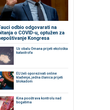
Fauci odbio odgovarati na
pitanja o COVID-u, optužen za
nepoštivanje Kongresa
Uz obalu Omana prijeti ekološka
katastrofa
EU želi oporezivati online
klađenje, jedna članica prijeti
blokadom
Kina pooštrava kontrolu nad
bogatima