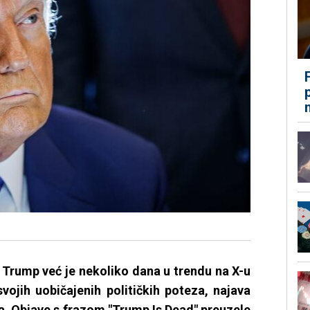
 Trump već je nekoliko dana u trendu na X-u
svojih uobičajenih političkih poteza, najava
ava. Objave s frazom "Trump Is Dead" preuzele