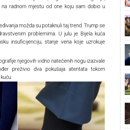
ku na radnom mjestu od one koju sam dobio u
ljeđivanja možda su potaknuli taj trend. Trump se
ravstvenim problemima. U julu je Bijela kuća
sku insuficijenciju, stanje vena koje uzrokuje
tografije njegovih vidno natečenih nogu izazvale
ođer preživio dva pokušaja atentata tokom
 kuću.