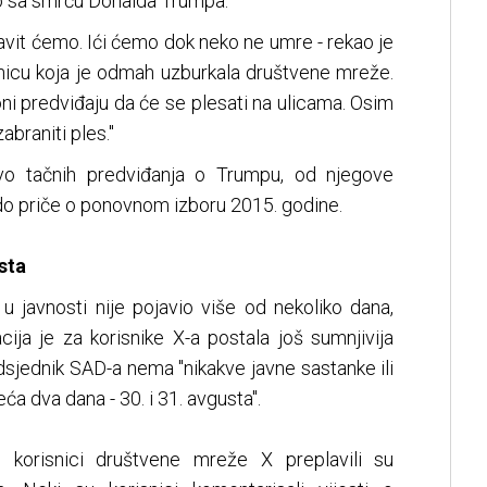
o sa smrću Donalda Trumpa.
tavit ćemo. Ići ćemo dok neko ne umre - rekao je
nicu koja je odmah uzburkala društvene mreže.
i predviđaju da će se plesati na ulicama. Osim
braniti ples."
zivo tačnih predviđanja o Trumpu, od njegove
do priče o ponovnom izboru 2015. godine.
sta
u javnosti nije pojavio više od nekoliko dana,
ija je za korisnike X-a postala još sumnjivija
dsjednik SAD-a nema "nikakve javne sastanke ili
eća dva dana - 30. i 31. avgusta".
, korisnici društvene mreže X preplavili su