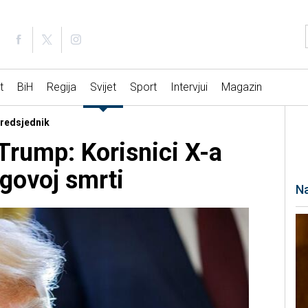
t
BiH
Regija
Svijet
Sport
Intervjui
Magazin
predsjednik
 Trump: Korisnici X-a
egovoj smrti
Na