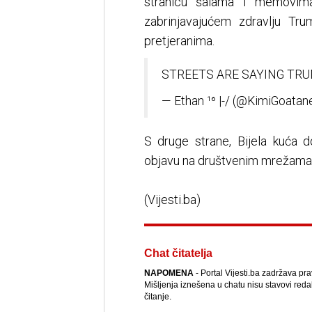
stranicu šalama i memovima.
zabrinjavajućem zdravlju Tru
pretjeranima.
STREETS ARE SAYING TR
— Ethan ¹⁶ |-/ (@KimiGoatane
S druge strane, Bijela kuća d
objavu na društvenim mrežama
(Vijesti.ba)
Chat čitatelja
NAPOMENA
- Portal Vijesti.ba zadržava pr
Mišljenja iznešena u chatu nisu stavovi reda
čitanje.