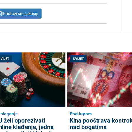
Pridruži se diskusiji
SVIJET
SVIJET
slaganje
Pod lupom
U želi oporezivati
Kina pooštrava kontrol
nline klađenje, jedna
nad bogatima