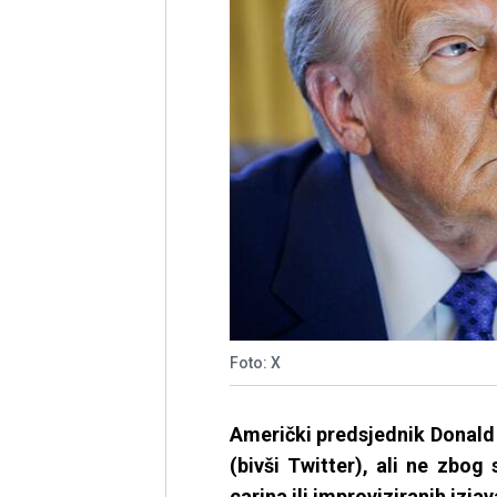
Foto: X
Američki predsjednik Donald
(bivši Twitter), ali ne zbog 
carina ili improviziranih izj