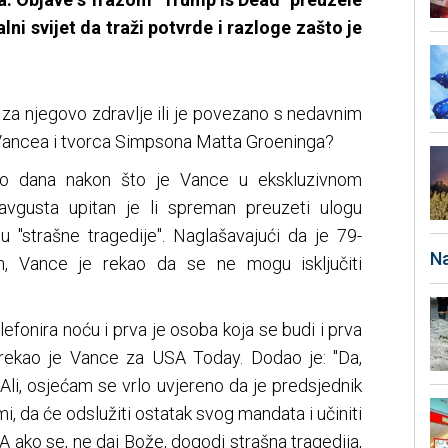
alni svijet da traži potvrde i razloge zašto je
 za njegovo zdravlje ili je povezano s nedavnim
 Vancea i tvorca Simpsona Matta Groeninga?
iko dana nakon što je Vance u ekskluzivnom
avgusta upitan je li spreman preuzeti ulogu
 "strašne tragedije". Naglašavajući da je 79-
Na
an, Vance je rekao da se ne mogu isključiti
lefonira noću i prva je osoba koja se budi i prva
- rekao je Vance za USA Today. Dodao je: "Da,
Ali, osjećam se vrlo uvjereno da je predsjednik
i, da će odslužiti ostatak svog mandata i učiniti
 A ako se, ne daj Bože, dogodi strašna tragedija,