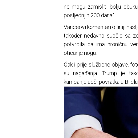
ne mogu zamisliti bolju obu
posljednjih 200 dana."
Vanceovi komentari o liniji nas
također nedavno suočio sa zd
potvrdila da ima hroničnu ven
oticanje nogu.
Čak i prije službene objave, fo
su nagađanja. Trump je tak
kampanje uoči povratka u Bijelu