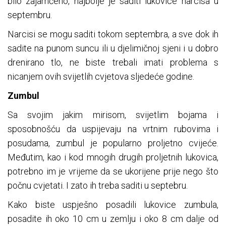
bilo zajamčeno, najbolje je saditi lukovice narcisa u
septembru.
Narcisi se mogu saditi tokom septembra, a sve dok ih
sadite na punom suncu ili u djelimičnoj sjeni i u dobro
drenirano tlo, ne biste trebali imati problema s
nicanjem ovih svijetlih cvjetova sljedeće godine.
Zumbul
Sa svojim jakim mirisom, svijetlim bojama i
sposobnošću da uspijevaju na vrtnim rubovima i
posudama, zumbul je popularno proljetno cvijeće.
Međutim, kao i kod mnogih drugih proljetnih lukovica,
potrebno im je vrijeme da se ukorijene prije nego što
počnu cvjetati. I zato ih treba saditi u septebru.
Kako biste uspješno posadili lukovice zumbula,
posadite ih oko 10 cm u zemlju i oko 8 cm dalje od