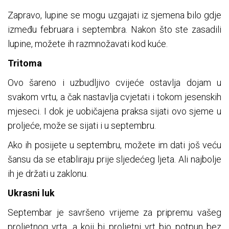
Zapravo, lupine se mogu uzgajati iz sjemena bilo gdje
između februara i septembra. Nakon što ste zasadili
lupine, možete ih razmnožavati kod kuće.
Tritoma
Ovo šareno i uzbudljivo cvijeće ostavlja dojam u
svakom vrtu, a čak nastavlja cvjetati i tokom jesenskih
mjeseci. I dok je uobičajena praksa sijati ovo sjeme u
proljeće, može se sijati i u septembru.
Ako ih posijete u septembru, možete im dati još veću
šansu da se etabliraju prije sljedećeg ljeta. Ali najbolje
ih je držati u zaklonu.
Ukrasni luk
Septembar je savršeno vrijeme za pripremu vašeg
proljetnog vrta, a koji bi proljetni vrt bio potpun bez