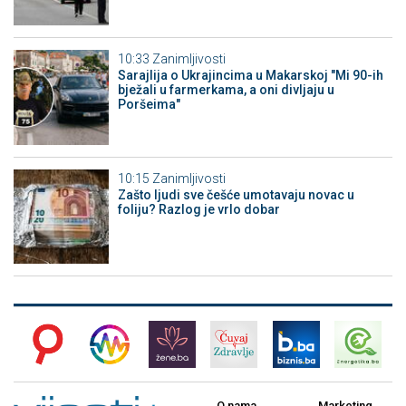
10:33
Zanimljivosti
Sarajlija o Ukrajincima u Makarskoj "Mi 90-ih
bježali u farmerkama, a oni divljaju u
Poršeima"
10:15
Zanimljivosti
Zašto ljudi sve češće umotavaju novac u
foliju? Razlog je vrlo dobar
O nama
Marketing