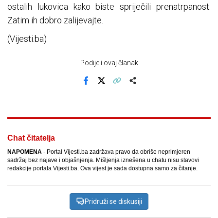
ostalih lukovica kako biste spriječili prenatrpanost.
Zatim ih dobro zalijevajte.
(Vijesti.ba)
Podijeli ovaj članak
Facebook
X
Kopiraj link
Više
Chat čitatelja
NAPOMENA
- Portal Vijesti.ba zadržava pravo da obriše neprimjeren
sadržaj bez najave i objašnjenja. Mišljenja iznešena u chatu nisu stavovi
redakcije portala Vijesti.ba. Ova vijest je sada dostupna samo za čitanje.
Pridruži se diskusiji