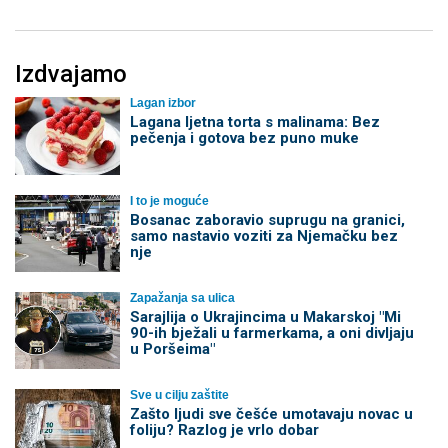
Izdvajamo
Lagan izbor
Lagana ljetna torta s malinama: Bez
pečenja i gotova bez puno muke
I to je moguće
Bosanac zaboravio suprugu na granici,
samo nastavio voziti za Njemačku bez
nje
Zapažanja sa ulica
Sarajlija o Ukrajincima u Makarskoj "Mi
90-ih bježali u farmerkama, a oni divljaju
u Poršeima"
Sve u cilju zaštite
Zašto ljudi sve češće umotavaju novac u
foliju? Razlog je vrlo dobar