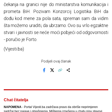
čekanja na granici nije do ministarstva komunikacija i
prometa BiH. Pozivam Konzorcij Logistika BiH da
dođu kod mene za pola sata, spreman sam da vidim
šta možemo uraditi, da ubrzamo. Ovo su vrlo egzaktne
stvari i javnosti se neće moći pobjeći od odgovornosti
- poručio je Forto.
(Vijesti.ba)
Podijeli ovaj članak
Facebook
X
Kopiraj link
Više
Chat čitatelja
NAPOMENA
- Portal Vijesti.ba zadržava pravo da obriše neprimjeren
sadržaj bez najave i objašnjenja. Mišljenja iznešena u chatu nisu stavovi