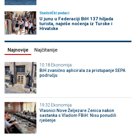
Statistički podaci
U junu u Federaciji BiH 137 hiljada
turista, najviše noćenja iz Turske i
Hrvatske
Najnovije
Najčitanije
10:18
Ekonomija
BiH zvanično aplicirala za pristupanje SEPA
području
19:32
Ekonomija
Vlasnici Nove Željezare Zenica nakon
sastanka s Vladom FBiH: Nisu ponudili
rješenje