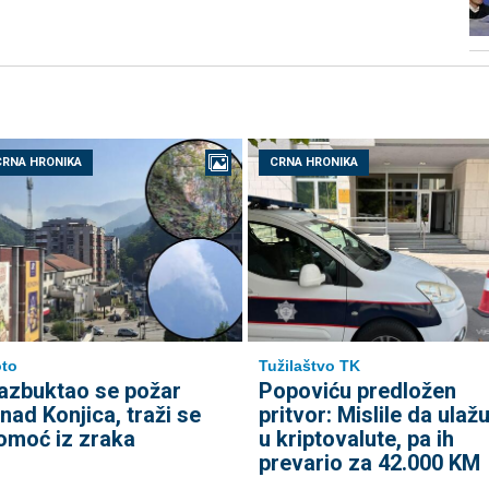
CRNA HRONIKA
CRNA HRONIKA
to
Tužilaštvo TK
azbuktao se požar
Popoviću predložen
znad Konjica, traži se
pritvor: Mislile da ulaž
omoć iz zraka
u kriptovalute, pa ih
prevario za 42.000 KM