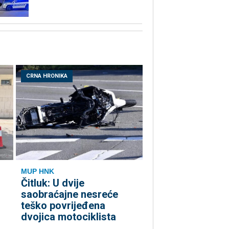
CRNA HRONIKA
MUP HNK
Čitluk: U dvije
u
saobraćajne nesreće
teško povrijeđena
dvojica motociklista