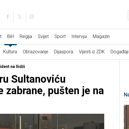
t
BiH
Regija
Svijet
Sport
Intervjui
Magazin
Kultura
Obrazovanje
Dijaspora
Vijesti iz ZDK
Događaji
dent na Ilidži
ru Sultanoviću
 zabrane, pušten je na
Na