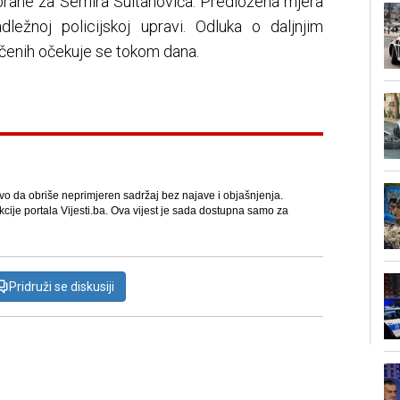
brane za Semira Sultanovića. Predložena mjera
adležnoj policijskoj upravi. Odluka o daljnjim
čenih očekuje se tokom dana.
avo da obriše neprimjeren sadržaj bez najave i objašnjenja.
kcije portala Vijesti.ba. Ova vijest je sada dostupna samo za
Pridruži se diskusiji