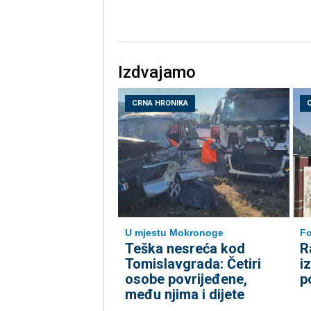
Izdvajamo
CRNA HRONIKA
U mjestu Mokronoge
Fo
Teška nesreća kod
R
Tomislavgrada: Četiri
i
osobe povrijeđene,
p
među njima i dijete