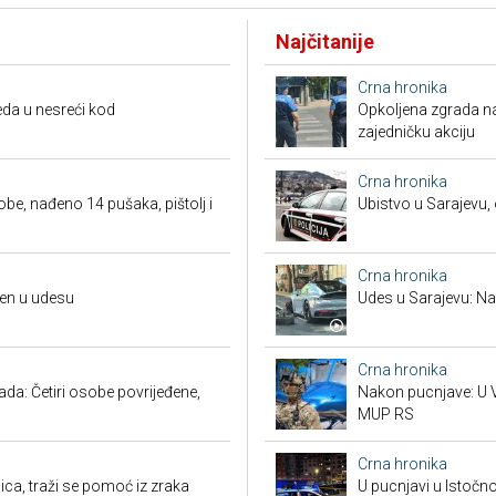
Najčitanije
Crna hronika
da u nesreći kod
Opkoljena zgrada n
zajedničku akciju
Crna hronika
obe, nađeno 14 pušaka, pištolj i
Ubistvo u Sarajevu, 
Crna hronika
đen u udesu
Udes u Sarajevu: Nas
Crna hronika
a: Četiri osobe povrijeđene,
Nakon pucnjave: U V
MUP RS
Crna hronika
ca, traži se pomoć iz zraka
U pucnjavi u Istočn