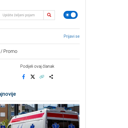
Prijavi se
 / Promo
Podijeli ovaj članak
Facebook
X
Kopiraj link
Više
jnovije