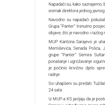
Napadači su, kako saznajemo, bi
snimak direktora jednog javnog
Navodno su napadači pokušali 
Grupa “Panter” trenutno posje
objave, što je navodno i razlog
MUP Kantona Sarajevo je uha
Memiševića, Senada Polića, J
grupe “Panter” Semira Sulta
ponašanje i ugrožavanje sigurn
je počinio krivično djelo sp
radnje.
Svi uhapšeni su predati Tužila
24 sata.
Iz MUP-a KS javljaju da je post