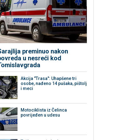
Sarajlija preminuo nakon
povreda u nesreći kod
Tomislavgrada
Akcija "Trasa": Uhapšene tri
osobe, nađeno 14 pušaka, pištolj
i meci
Motociklista iz Čelinca
povrijeđen u udesu