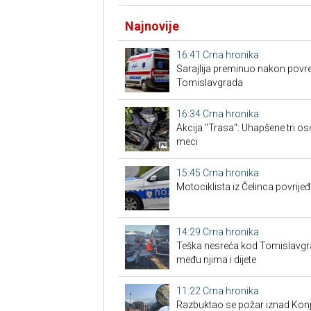
Najnovije
16:41
Crna hronika
Sarajlija preminuo nakon povre
Tomislavgrada
16:34
Crna hronika
Akcija "Trasa": Uhapšene tri os
meci
15:45
Crna hronika
Motociklista iz Čelinca povrije
14:29
Crna hronika
Teška nesreća kod Tomislavgrad
među njima i dijete
11:22
Crna hronika
Razbuktao se požar iznad Konji