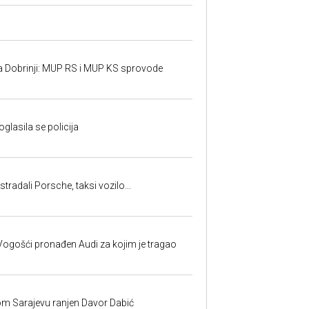
a Dobrinji: MUP RS i MUP KS sprovode
oglasila se policija
tradali Porsche, taksi vozilo...
ogošći pronađen Audi za kojim je tragao
om Sarajevu ranjen Davor Dabić