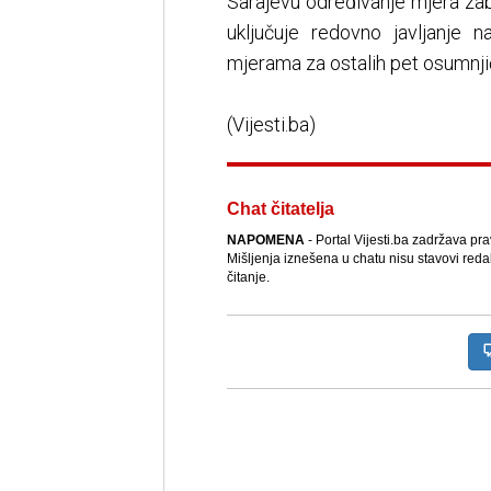
Sarajevu određivanje mjera za
uključuje redovno javljanje n
mjerama za ostalih pet osumnji
(Vijesti.ba)
Chat čitatelja
NAPOMENA
- Portal Vijesti.ba zadržava pr
Mišljenja iznešena u chatu nisu stavovi reda
čitanje.