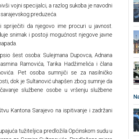
vši vojni specijalci, a razlog sukoba je navodni
 sarajevskog preduzeća.
spriječiti da njegovo ime procuri u javnost.
duje snimak i postoji mogućnost njegove javne
 napada.
psio šest osoba: Sulejmana Dupovca, Adnana
asmina Ramovića, Tarika Hadžimelića i člana
novića. Pet osoba sumnjiči se za nasilničko
osti, dok je Sultanović uhapšen zbog sumnje da
rečavanje službene osobe u vršenju službene
Na
štvu Kantona Sarajevo na ispitivanje i zadržani
upajuća tužiteljica predložila Općinskom sudu u