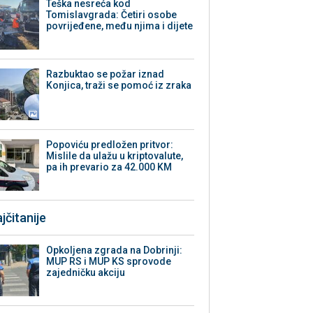
Teška nesreća kod
Tomislavgrada: Četiri osobe
povrijeđene, među njima i dijete
Razbuktao se požar iznad
Konjica, traži se pomoć iz zraka
Popoviću predložen pritvor:
Mislile da ulažu u kriptovalute,
pa ih prevario za 42.000 KM
jčitanije
Opkoljena zgrada na Dobrinji:
MUP RS i MUP KS sprovode
zajedničku akciju