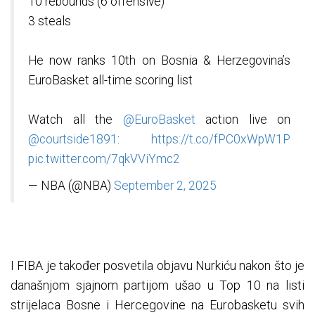
10 rebounds (6 offensive)
3 steals
He now ranks 10th on Bosnia & Herzegovina’s
EuroBasket all-time scoring list
Watch all the
@EuroBasket
action live on
@courtside1891
:
https://t.co/fPC0xWpW1P
pic.twitter.com/7qkVViYmc2
— NBA (@NBA)
September 2, 2025
I FIBA je također posvetila objavu Nurkiću nakon što je
današnjom sjajnom partijom ušao u Top 10 na listi
strijelaca Bosne i Hercegovine na Eurobasketu svih