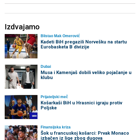
Izdvajamo
Blistao Mak Omerović
Kadeti BiH pregazili Norvešku na startu
Eurobasketa B divizije
Dubai
Musa i Kamenjaš dobili veliko pojačanje u
klubu
Prijateljski meč
Košarkaši BiH u Hrasnici igraju protiv
Poljske
Finansijska kriza
Šok u francuskoj košarci: Prvak Monaco
izbačen iz lige zbog dugova