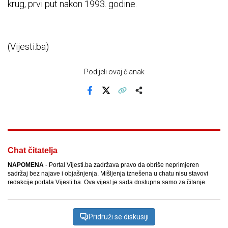
krug, prvi put nakon 1993. godine.
(Vijesti.ba)
Podijeli ovaj članak
Facebook
X
Kopiraj link
Više
Chat čitatelja
NAPOMENA
- Portal Vijesti.ba zadržava pravo da obriše neprimjeren
sadržaj bez najave i objašnjenja. Mišljenja iznešena u chatu nisu stavovi
redakcije portala Vijesti.ba. Ova vijest je sada dostupna samo za čitanje.
Pridruži se diskusiji