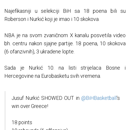
Najefikasniji u selekciji BiH sa 18 poena bili su
Roberson i Nurkić koji je imao i 10 skokova.
NBA je na svom zvaničnom X kanalu posvetila video
bh. centru nakon sjajne partije. 18 poena, 10 skokova
(6 ofanzivnih), 3 ukradene lopte.
Sada je Nurkić 10. na listi strijelaca Bosne i
Hercegovine na Eurobasketu svih vremena.
Jusuf Nurkić SHOWED OUT in
@BiHBasketball
's
win over Greece!
18 points