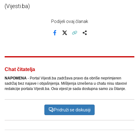
(Vijesti.ba)
Podijeli ovaj članak
Facebook
X
Kopiraj link
Više
Chat čitatelja
NAPOMENA
- Portal Vijesti.ba zadržava pravo da obriše neprimjeren
sadržaj bez najave i objašnjenja. Mišljenja iznešena u chatu nisu stavovi
redakcije portala Vijesti.ba. Ova vijest je sada dostupna samo za čitanje.
Pridruži se diskusiji