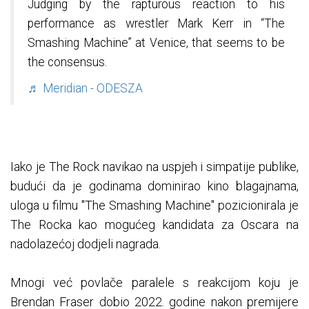
Judging by the rapturous reaction to his
performance as wrestler Mark Kerr in “The
Smashing Machine” at Venice, that seems to be
the consensus.
♬ Meridian - ODESZA
Iako je The Rock navikao na uspjeh i simpatije publike,
budući da je godinama dominirao kino blagajnama,
uloga u filmu "The Smashing Machine" pozicionirala je
The Rocka kao mogućeg kandidata za Oscara na
nadolazećoj dodjeli nagrada.
Mnogi već povlače paralele s reakcijom koju je
Brendan Fraser dobio 2022. godine nakon premijere