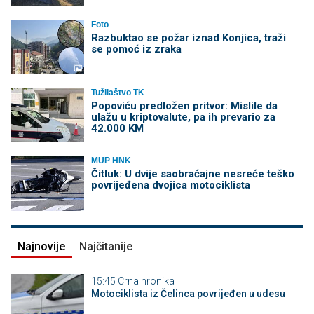
Foto
Razbuktao se požar iznad Konjica, traži
se pomoć iz zraka
Tužilaštvo TK
Popoviću predložen pritvor: Mislile da
ulažu u kriptovalute, pa ih prevario za
42.000 KM
MUP HNK
Čitluk: U dvije saobraćajne nesreće teško
povrijeđena dvojica motociklista
Najnovije
Najčitanije
15:45
Crna hronika
Motociklista iz Čelinca povrijeđen u udesu