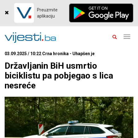
Preuzmite
aplikaciju
Toggl
navig
03.09.2025 / 10:22 Crna hronika - Uhapšen je
Državljanin BiH usmrtio
biciklistu pa pobjegao s lica
nesreće