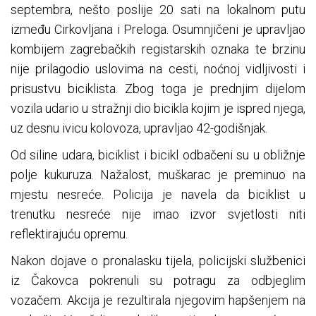
septembra, nešto poslije 20 sati na lokalnom putu
između Cirkovljana i Preloga. Osumnjičeni je upravljao
kombijem zagrebačkih registarskih oznaka te brzinu
nije prilagodio uslovima na cesti, noćnoj vidljivosti i
prisustvu biciklista. Zbog toga je prednjim dijelom
vozila udario u stražnji dio bicikla kojim je ispred njega,
uz desnu ivicu kolovoza, upravljao 42-godišnjak.
Od siline udara, biciklist i bicikl odbačeni su u obližnje
polje kukuruza. Nažalost, muškarac je preminuo na
mjestu nesreće. Policija je navela da biciklist u
trenutku nesreće nije imao izvor svjetlosti niti
reflektirajuću opremu.
Nakon dojave o pronalasku tijela, policijski službenici
iz Čakovca pokrenuli su potragu za odbjeglim
vozačem. Akcija je rezultirala njegovim hapšenjem na