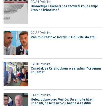
08:34
Politika
Biometrija i skeneri će razotkriti ko je ranije
krao na izborima?
22:32
Politika
Rahimić žestoko Kordiću: Odlučite šta ste!
19:10
Politika
Crnadak sa Crishockom o saradnji i "crvenim
linijama"
14:02
Politika
Helez odgovorio Vučiću: Da smo te htjeli
uhapsiti, ne bi te ni tvoji batinaši zaštitili