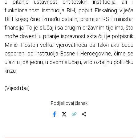
u pitanje ustavnost entitetskih institucija, ali i
funkcionalnost institucija BiH, poput Fiskalnog vijeća
BiH kojeg čine između ostalih, premijer RS i ministar
finansija. To je slučaj i sa drugim državnim tijelima, što
može dovesti u pitanje ispravnost akta čiji je potpisnik
Minić. Postoji velika vjerovatnoća da takvi akti budu
osporeni od institucija Bosne i Hercegovine, čime se
ulazi u još jednu, u ovom slučaju, vrlo ozbiljnu političku
krizu.
(Vijesti.ba)
Podijeli ovaj članak
Facebook
X
Kopiraj link
Više