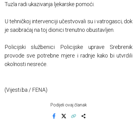
Tuzla radi ukazivanja ljekarske pomoći.
U tehničkoj intervenciji učestvovali su i vatrogasci, dok
je saobraćaj na toj dionici trenutno obustavljen.
Policijski službenici Policijske uprave Srebrenik
provode sve potrebne mjere i radnje kako bi utvrdili
okolnosti nesreće.
(Vijesti.ba / FENA)
Podijeli ovaj članak
Facebook
X
Kopiraj link
Više