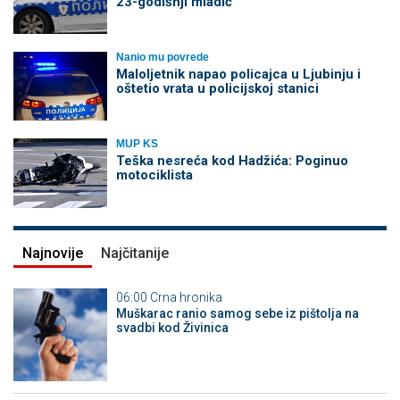
23-godišnji mladić
Nanio mu povrede
Maloljetnik napao policajca u Ljubinju i
oštetio vrata u policijskoj stanici
MUP KS
Teška nesreća kod Hadžića: Poginuo
motociklista
Najnovije
Najčitanije
06:00
Crna hronika
Muškarac ranio samog sebe iz pištolja na
svadbi kod Živinica