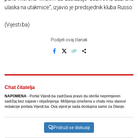
ulaska na utakmice", izjavio je predsjednik kluba Russo.
(Vijesti.ba)
Podijeli ovaj članak
Facebook
X
Kopiraj link
Više
Chat čitatelja
NAPOMENA
- Portal Vijesti.ba zadržava pravo da obriše neprimjeren
sadržaj bez najave i objašnjenja. Mišljenja iznešena u chatu nisu stavovi
redakcije portala Vijesti.ba. Ova vijest je sada dostupna samo za čitanje.
Pridruži se diskusiji