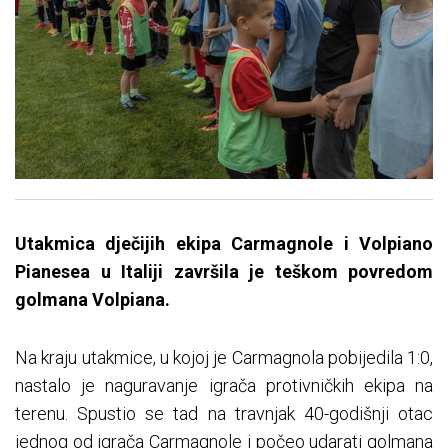
Utakmica dječijih ekipa Carmagnole i Volpiano
Pianesea u Italiji završila je teškom povredom
golmana Volpiana.
Na kraju utakmice, u kojoj je Carmagnola pobijedila 1:0,
nastalo je naguravanje igrača protivničkih ekipa na
terenu. Spustio se tad na travnjak 40-godišnji otac
jednog od igrača Carmagnole i počeo udarati golmana