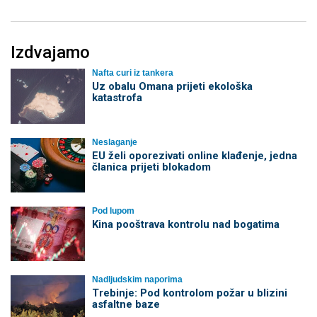
Izdvajamo
Nafta curi iz tankera
Uz obalu Omana prijeti ekološka
katastrofa
Neslaganje
EU želi oporezivati online klađenje, jedna
članica prijeti blokadom
Pod lupom
Kina pooštrava kontrolu nad bogatima
Nadljudskim naporima
Trebinje: Pod kontrolom požar u blizini
asfaltne baze